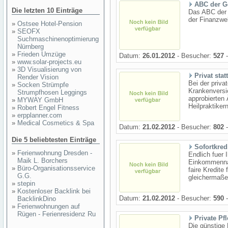
ABC der G
Die letzten 10 Einträge
Das ABC der 
der Finanzwe
»
Ostsee Hotel-Pension
»
SEOFX
Suchmaschinenoptimierung
Nürnberg
»
Frieden Umzüge
Datum:
26.01.2012
- Besucher:
527
-
»
www.solar-projects.eu
»
3D Visualisierung von
Privat sta
Render Vision
Bei der priv
»
Socken Strümpfe
Krankenversic
Strumpfhosen Leggings
approbierten 
»
MYWAY GmbH
Heilpraktikern
»
Robert Engel Fitness
»
erpplanner.com
»
Medical Cosmetics & Spa
Datum:
21.02.2012
- Besucher:
802
-
Die 5 beliebtesten Einträge
Sofortkred
»
Ferienwohnung Dresden -
Endlich fuer 
Maik L. Borchers
Einkommennac
»
Büro-Organisationsservice
faire Kredite
G.G.
gleichermaßen
»
stepin
»
Kostenloser Backlink bei
Datum:
21.02.2012
- Besucher:
590
-
BacklinkDino
»
Ferienwohnungen auf
Rügen - Ferienresidenz Ru
Private Pf
Die günstige 