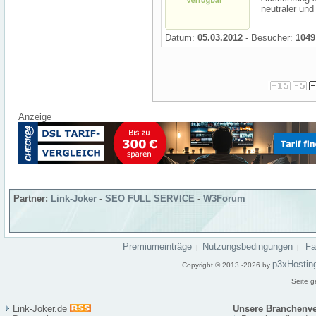
neutraler und
Datum:
05.03.2012
- Besucher:
1049
Anzeige
Partner:
Link-Joker
-
SEO FULL SERVICE
-
W3Forum
Premiumeinträge
Nutzungsbedingungen
F
|
|
p3xHostin
Copyright © 2013 -2026 by
Seite g
Link-Joker.de
Unsere Branchenve