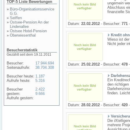
TOP-5 Liste Bewertungen
ungemein wer
Abschluss ein
»
Büro-Organisationsservice
finanzielle Si
G.G.
»
Seiffen
»
Ostsee-Pension An der
Datum:
22.02.2012
- Besucher:
771
-
Lindenallee
»
Ostsee Hotel-Pension
Kredit oh
»
Oberwiesenthal
Wieso ist der
Nicht jeder i
Besucherstatistik
Gezählt seit dem 19.11.2011
Besucher:
17.944.694
Datum:
25.02.2012
- Besucher:
478
-
Seitenaufrufe:
38.704.308
Darlehensz
Besucher heute:
1.187
Ein Kreditrec
Aufrufe heute:
5.316
den richtigen
Darlehenzins
Besucher
2.422
finden. Leich
gestern:
9.666
Aufrufe gestern:
Datum:
28.02.2012
- Besucher:
420
-
Versicher
Die iXtellig
mehrere Proj
Ausrichtung 