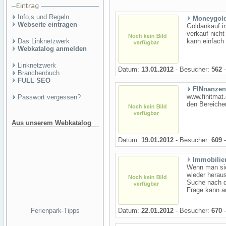
Info,s und Regeln
Moneygold
Webseite eintragen
Goldankauf im
verkauf nich
Das Linknetzwerk
kann einfach
Webkatalog anmelden
Linknetzwerk
Datum:
13.01.2012
- Besucher:
562
-
Branchenbuch
FULL SEO
FINnanzen
www.finitmat
Passwort vergessen?
den Bereiche
Aus unserem Webkatalog
Datum:
19.01.2012
- Besucher:
609
-
Immobilie
Wenn man sich
wieder herau
Suche nach de
Frage kann a
Ferienpark-Tipps
Datum:
22.01.2012
- Besucher:
670
-