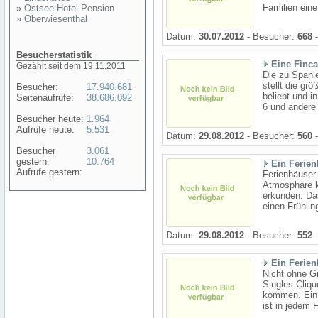
Familien eine
»
Ostsee Hotel-Pension
»
Oberwiesenthal
Datum:
30.07.2012
- Besucher:
668
-
Besucherstatistik
Eine Finca
Gezählt seit dem 19.11.2011
Die zu Spanie
stellt die grö
Besucher:
17.940.681
beliebt und 
Seitenaufrufe:
38.686.092
6 und andere
Besucher heute:
1.964
Aufrufe heute:
5.531
Datum:
29.08.2012
- Besucher:
560
-
Besucher
3.061
gestern:
10.764
Ein Ferie
Aufrufe gestern:
Ferienhäuser 
Atmosphäre kö
erkunden. Da
einen Frühlin
Datum:
29.08.2012
- Besucher:
552
-
Ein Ferien
Nicht ohne Gr
Singles Cliqu
kommen. Ein G
ist in jedem 