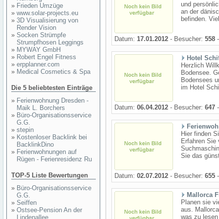
und persönlic
»
Frieden Umzüge
an der dänis
»
www.solar-projects.eu
befinden. Vie
»
3D Visualisierung von
Render Vision
»
Socken Strümpfe
Datum:
17.01.2012
- Besucher:
558
-
Strumpfhosen Leggings
»
MYWAY GmbH
»
Robert Engel Fitness
Hotel Sch
»
erpplanner.com
Herzlich Wil
»
Medical Cosmetics & Spa
Bodensee. Ge
Bodensees un
im Hotel Schi
Die 5 beliebtesten Einträge
»
Ferienwohnung Dresden -
Datum:
06.04.2012
- Besucher:
647
-
Maik L. Borchers
»
Büro-Organisationsservice
G.G.
Ferienwoh
»
stepin
Hier finden S
»
Kostenloser Backlink bei
Erfahren Sie 
BacklinkDino
Suchmaschine
»
Ferienwohnungen auf
Sie das günst
Rügen - Ferienresidenz Ru
TOP-5 Liste Bewertungen
Datum:
02.07.2012
- Besucher:
655
-
»
Büro-Organisationsservice
Mallorca F
G.G.
Planen sie vi
»
Seiffen
aus. Mallorca
»
Ostsee-Pension An der
was zu lesen 
Lindenallee