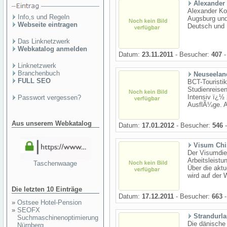
Alexander
Alexander Kor
Info,s und Regeln
Augsburg und
Webseite eintragen
Deutsch und 
Das Linknetzwerk
Webkatalog anmelden
Datum:
23.11.2011
- Besucher:
407
-
Linknetzwerk
Branchenbuch
Neuseelan
FULL SEO
BCT-Touristik
Studienreisen
Intensiv ï¿½ 
Passwort vergessen?
AusflÃ¼ge. A
Aus unserem Webkatalog
Datum:
17.01.2012
- Besucher:
546
-
Visum Chi
Der Visumdien
Arbeitsleist
Taschenwaage
Über die aktu
wird auf der 
Die letzten 10 Einträge
Datum:
17.12.2011
- Besucher:
663
-
»
Ostsee Hotel-Pension
»
SEOFX
Strandurl
Suchmaschinenoptimierung
Die dänische 
Nürnberg