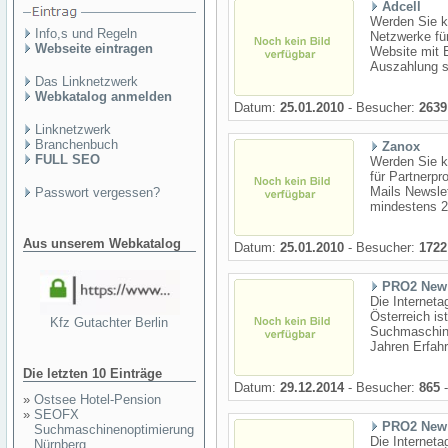
Adcell
Werden Sie ko
Info,s und Regeln
Netzwerke fü
Webseite eintragen
Website mit E
Auszahlung s
Das Linknetzwerk
Webkatalog anmelden
Datum:
25.01.2010
- Besucher:
2639
Linknetzwerk
Branchenbuch
Zanox
FULL SEO
Werden Sie k
für Partnerpr
Mails Newslet
Passwort vergessen?
mindestens 25
Aus unserem Webkatalog
Datum:
25.01.2010
- Besucher:
1722
PRO2 New
Die Internet
Österreich is
Kfz Gutachter Berlin
Suchmaschine
Jahren Erfahru
Die letzten 10 Einträge
Datum:
29.12.2014
- Besucher:
865
-
»
Ostsee Hotel-Pension
»
SEOFX
PRO2 New
Suchmaschinenoptimierung
Die Internet
Nürnberg