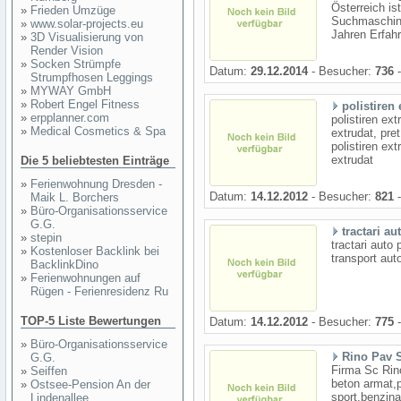
Österreich is
»
Frieden Umzüge
Suchmaschine
»
www.solar-projects.eu
Jahren Erfahru
»
3D Visualisierung von
Render Vision
»
Socken Strümpfe
Datum:
29.12.2014
- Besucher:
736
-
Strumpfhosen Leggings
»
MYWAY GmbH
»
Robert Engel Fitness
polistiren 
»
erpplanner.com
polistiren ext
»
Medical Cosmetics & Spa
extrudat, pret
polistiren ext
extrudat
Die 5 beliebtesten Einträge
»
Ferienwohnung Dresden -
Datum:
14.12.2012
- Besucher:
821
-
Maik L. Borchers
»
Büro-Organisationsservice
G.G.
tractari au
»
stepin
tractari auto p
»
Kostenloser Backlink bei
transport auto
BacklinkDino
»
Ferienwohnungen auf
Rügen - Ferienresidenz Ru
TOP-5 Liste Bewertungen
Datum:
14.12.2012
- Besucher:
775
-
»
Büro-Organisationsservice
Rino Pav S
G.G.
Firma Sc Rino
»
Seiffen
beton armat,p
»
Ostsee-Pension An der
sport,benzinar
Lindenallee