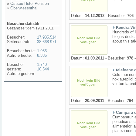
»
Ostsee Hotel-Pension
»
Oberwiesenthal
Datum:
14.12.2012
- Besucher:
706
-
Besucherstatistik
Kendra Wi
Gezählt seit dem 19.11.2011
Hundreds of K
blog is dedic
Besucher:
17.935.514
about this ta
Seitenaufrufe:
38.668.971
Besucher heute:
1.966
Aufrufe heute:
8.386
Datum:
01.09.2011
- Besucher:
978
-
Besucher
1.740
gestern:
10.544
telefoane d
Aufrufe gestern:
Cele mai noi 
nokia,replici 
vuitton la pre
Datum:
20.09.2011
- Besucher:
764
-
Cumpara c
Cumparaturile
periodice si c
alimentelor la
plasezi coman