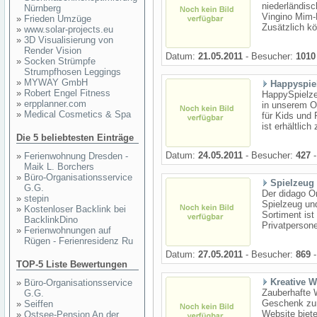
niederländisc
Nürnberg
Vingino Mim-
»
Frieden Umzüge
Zusätzlich kö
»
www.solar-projects.eu
»
3D Visualisierung von
Render Vision
Datum:
21.05.2011
- Besucher:
1010
»
Socken Strümpfe
Strumpfhosen Leggings
»
MYWAY GmbH
Happyspie
»
Robert Engel Fitness
HappySpielze
»
erpplanner.com
in unserem O
»
Medical Cosmetics & Spa
für Kids und 
ist erhältlich
Die 5 beliebtesten Einträge
Datum:
24.05.2011
- Besucher:
427
-
»
Ferienwohnung Dresden -
Maik L. Borchers
»
Büro-Organisationsservice
Spielzeug
G.G.
Der didago On
»
stepin
Spielzeug und
»
Kostenloser Backlink bei
Sortiment ist
BacklinkDino
Privatpersone
»
Ferienwohnungen auf
Rügen - Ferienresidenz Ru
Datum:
27.05.2011
- Besucher:
869
-
TOP-5 Liste Bewertungen
Kreative W
»
Büro-Organisationsservice
Zauberhafte W
G.G.
Geschenk zur
»
Seiffen
Website biete
»
Ostsee-Pension An der