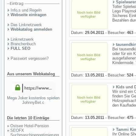
Spielware
Toller Spielw
Info,s und Regeln
Lego Playmob
Webseite eintragen
Sicheres Ein
Bezahlen dur
Das Linknetzwerk
Webkatalog anmelden
Datum:
29.04.2011
- Besucher:
463
-
Linknetzwerk
Branchenbuch
tausendki
FULL SEO
Bei tausendki
oder für ein 
ausgefallene
Passwort vergessen?
Kindermode. V
Aus unserem Webkatalog
Datum:
13.05.2011
- Besucher:
524
-
Kids und 
Wir sind ein 
finden Sie G
Mega Joker kostenlos spielen
Holzspielsach
JohnnyBet.c
den Kaufladen
Datum:
13.05.2011
- Besucher:
475
-
Die letzten 10 Einträge
»
Ostsee Hotel-Pension
Tammi Kin
»
SEOFX
Ihr Online S
Suchmaschinenoptimierung