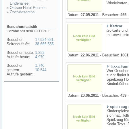
Windeltorten.
Lindenallee
»
Ostsee Hotel-Pension
»
Oberwiesenthal
Datum:
27.05.2011
- Besucher:
455
-
Kettcar
Besucherstatistik
GoKarts und K
Gezählt seit dem 19.11.2011
mit erweiter
Besucher:
17.934.831
Seitenaufrufe:
38.665.555
Besucher heute:
1.283
Datum:
22.06.2011
- Besucher:
1061
Aufrufe heute:
4.970
Besucher
1.740
Tixxa Fami
gestern:
10.544
Wer Geschenk
Aufrufe gestern:
sucht findet
Spielzeug Hol
Kinderbücher m
Datum:
23.06.2011
- Besucher:
439
-
spielzeug
Kinderspielze
sich hat. Tol
Spielzeug fü
Koala Toys. D