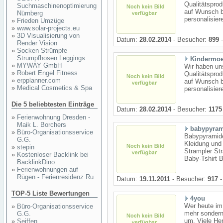
Qualitätsprod
Suchmaschinenoptimierung
auf Wunsch b
Nürnberg
personalisier
»
Frieden Umzüge
»
www.solar-projects.eu
»
3D Visualisierung von
Datum:
28.02.2014
- Besucher:
899
-
Render Vision
»
Socken Strümpfe
Strumpfhosen Leggings
Kindermoe
»
MYWAY GmbH
Wir haben uns
»
Robert Engel Fitness
Qualitätsprod
»
erpplanner.com
auf Wunsch b
»
Medical Cosmetics & Spa
personalisier
Die 5 beliebtesten Einträge
Datum:
28.02.2014
- Besucher:
1175
»
Ferienwohnung Dresden -
Maik L. Borchers
babypyram
»
Büro-Organisationsservice
Babypyramide
G.G.
Kleidung und
»
stepin
Strampler St
»
Kostenloser Backlink bei
Baby-Tshirt 
BacklinkDino
»
Ferienwohnungen auf
Rügen - Ferienresidenz Ru
Datum:
19.11.2011
- Besucher:
917
-
TOP-5 Liste Bewertungen
4you
Wer heute im 
»
Büro-Organisationsservice
mehr sondern
G.G.
um. Viele Her
»
Seiffen