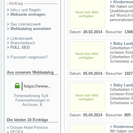
Kindermoe
Wir haben uns
Info,s und Regeln
Qualitätsprod
Webseite eintragen
auf Wunsch b
personalisier
Das Linknetzwerk
Webkatalog anmelden
Datum:
28.02.2014
- Besucher:
1308
Linknetzwerk
Branchenbuch
Baby Laufg
FULL SEO
Gitterbetten 
sicheren Kin
Gitterbetten 
Passwort vergessen?
Schreinerei s
Aus unserem Webkatalog
Datum:
05.04.2014
- Besucher:
1027
Baby Laufg
Gitterbetten 
sicheren Kin
Ferienwohnung Sylt -
Gitterbetten 
Ferienwohnungen in
Schreinerei s
Archsum, K
Datum:
05.04.2014
- Besucher:
805
-
Die letzten 10 Einträge
Kindermoe
»
Ostsee Hotel-Pension
Wir haben uns
»
SEOFX