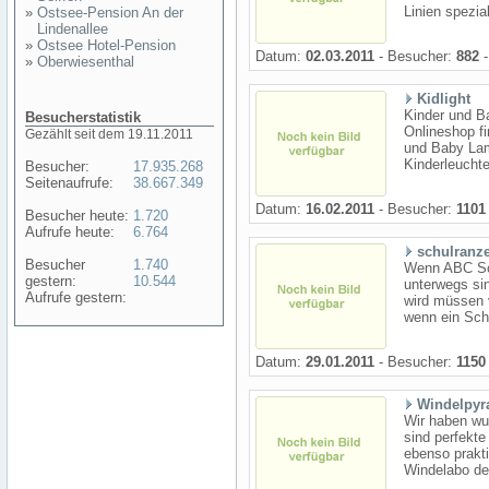
Linien spezial
»
Ostsee-Pension An der
Lindenallee
»
Ostsee Hotel-Pension
Datum:
02.03.2011
- Besucher:
882
-
»
Oberwiesenthal
Kidlight
Kinder und B
Besucherstatistik
Onlineshop fi
Gezählt seit dem 19.11.2011
und Baby Lamp
Kinderleuchte
Besucher:
17.935.268
Seitenaufrufe:
38.667.349
Datum:
16.02.2011
- Besucher:
1101
Besucher heute:
1.720
Aufrufe heute:
6.764
schulranz
Besucher
1.740
Wenn ABC Sch
gestern:
10.544
unterwegs sin
Aufrufe gestern:
wird müssen 
wenn ein Schu
Datum:
29.01.2011
- Besucher:
1150
Windelpyr
Wir haben wu
sind perfekte
ebenso prakti
Windelabo den