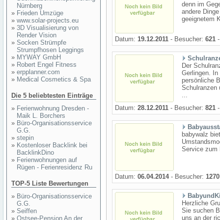
denn im Gege
Nürnberg
andere Dinge 
»
Frieden Umzüge
geeignetem Ki
»
www.solar-projects.eu
»
3D Visualisierung von
Render Vision
Datum:
19.12.2011
- Besucher:
621
-
»
Socken Strümpfe
Strumpfhosen Leggings
»
MYWAY GmbH
Schulranz
»
Robert Engel Fitness
Der Schulran
»
erpplanner.com
Gerlingen. In
»
Medical Cosmetics & Spa
persönliche 
Schulranzen 
...
Die 5 beliebtesten Einträge
Datum:
28.12.2011
- Besucher:
821
-
»
Ferienwohnung Dresden -
Maik L. Borchers
»
Büro-Organisationsservice
Babyaussta
G.G.
babywalz biet
»
stepin
Umstandsmode
»
Kostenloser Backlink bei
Service zum k
BacklinkDino
»
Ferienwohnungen auf
Rügen - Ferienresidenz Ru
Datum:
06.04.2014
- Besucher:
1270
TOP-5 Liste Bewertungen
BabyundKi
»
Büro-Organisationsservice
Herzliche Gr
G.G.
Sie suchen Ba
»
Seiffen
uns an der ri
»
Ostsee-Pension An der