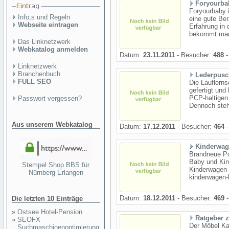
Foryourba
Foryourbaby i
Info,s und Regeln
eine gute Ber
Webseite eintragen
Erfahrung in 
bekommt man 
Das Linknetzwerk
Webkatalog anmelden
Datum:
23.11.2011
- Besucher:
488
-
Linknetzwerk
Branchenbuch
Lederpusc
FULL SEO
Die Lauflern
gefertigt un
PCP-haltigen
Passwort vergessen?
Dennoch steh
Aus unserem Webkatalog
Datum:
17.12.2011
- Besucher:
464
-
Kinderwag
Brandneue Po
Baby und Kin
Stempel Shop BBS für
Kinderwagen z
Nürnberg Erlangen
kinderwagen-k
Datum:
18.12.2011
- Besucher:
469
-
Die letzten 10 Einträge
»
Ostsee Hotel-Pension
Ratgeber 
»
SEOFX
Der Möbel Kau
Suchmaschinenoptimierung