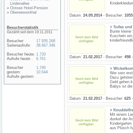
Kinderkleidun
Lindenallee
»
Ostsee Hotel-Pension
»
Oberwiesenthal
Datum:
24.09.2014
- Besucher:
1055
Sofas und 
Besucherstatistik
Bunte kleine
Gezählt seit dem 19.11.2011
Kuscheln ein
kinderfreundli
Besucher:
17.935.268
Seitenaufrufe:
38.667.346
Besucher heute:
1.720
Datum:
21.02.2017
- Besucher:
498
-
Aufrufe heute:
6.761
Besucher
1.740
Wickelkom
gestern:
10.544
Wer sein ers
Aufrufe gestern:
Dazu gehören 
Geld gehen kö
Babys ist die
Datum:
21.02.2017
- Besucher:
625
-
Knuddelfr
Mit einem Lie
dunkel der Ar
Kindergarten 
aus Plüsch ha