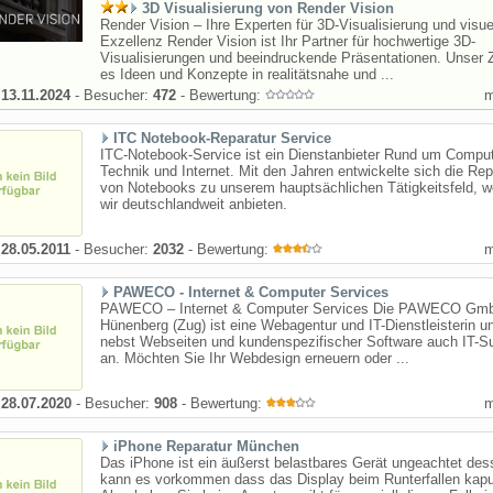
3D Visualisierung von Render Vision
Render Vision – Ihre Experten für 3D-Visualisierung und visue
Exzellenz Render Vision ist Ihr Partner für hochwertige 3D-
Visualisierungen und beeindruckende Präsentationen. Unser Zi
es Ideen und Konzepte in realitätsnahe und ...
:
13.11.2024
- Besucher:
472
- Bewertung:
ITC Notebook-Reparatur Service
ITC-Notebook-Service ist ein Dienstanbieter Rund um Comput
Technik und Internet. Mit den Jahren entwickelte sich die Rep
von Notebooks zu unserem hauptsächlichen Tätigkeitsfeld, 
wir deutschlandweit anbieten.
:
28.05.2011
- Besucher:
2032
- Bewertung:
PAWECO - Internet & Computer Services
PAWECO – Internet & Computer Services Die PAWECO Gm
Hünenberg (Zug) ist eine Webagentur und IT-Dienstleisterin un
nebst Webseiten und kundenspezifischer Software auch IT-S
an. Möchten Sie Ihr Webdesign erneuern oder ...
:
28.07.2020
- Besucher:
908
- Bewertung:
iPhone Reparatur München
Das iPhone ist ein äußerst belastbares Gerät ungeachtet des
kann es vorkommen dass das Display beim Runterfallen kapu