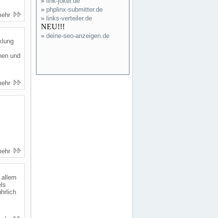
»
link-joker.de
»
phplinx-submitter.de
mehr
»
links-verteiler.de
NEU!!!
»
deine-seo-anzeigen.de
klung
nen und
mehr
mehr
r allem
els
hrlich