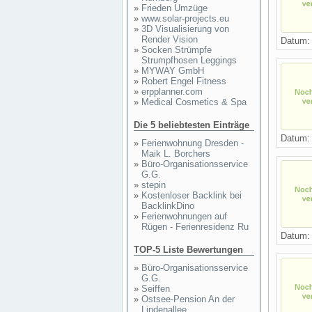
»
Frieden Umzüge
»
www.solar-projects.eu
»
3D Visualisierung von
Render Vision
Datum
»
Socken Strümpfe
Strumpfhosen Leggings
»
MYWAY GmbH
»
Robert Engel Fitness
»
erpplanner.com
»
Medical Cosmetics & Spa
Die 5 beliebtesten Einträge
Datum
»
Ferienwohnung Dresden -
Maik L. Borchers
»
Büro-Organisationsservice
G.G.
»
stepin
»
Kostenloser Backlink bei
BacklinkDino
»
Ferienwohnungen auf
Rügen - Ferienresidenz Ru
Datum
TOP-5 Liste Bewertungen
»
Büro-Organisationsservice
G.G.
»
Seiffen
»
Ostsee-Pension An der
Lindenallee