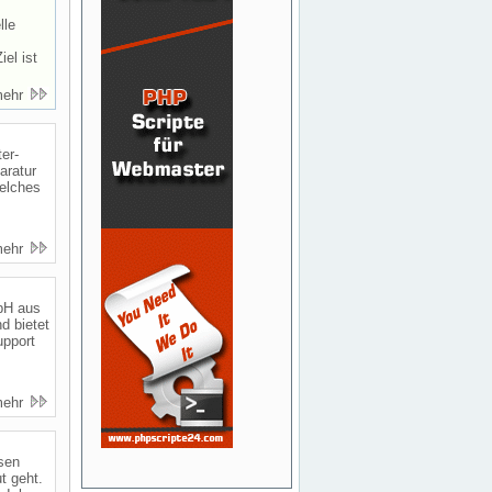
lle
el ist
mehr
er-
aratur
welches
mehr
bH aus
d bietet
upport
mehr
sen
t geht.