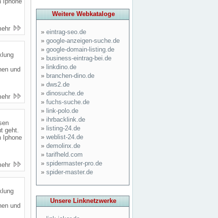
n Iphone
Weitere Webkataloge
mehr
»
eintrag-seo.de
»
google-anzeigen-suche.de
»
google-domain-listing.de
klung
»
business-eintrag-bei.de
»
linkdino.de
nen und
»
branchen-dino.de
»
dws2.de
»
dinosuche.de
mehr
»
fuchs-suche.de
»
link-polo.de
»
ihrbacklink.de
sen
»
listing-24.de
t geht.
»
weblist-24.de
n Iphone
»
demolinx.de
»
tarifheld.com
»
spidermaster-pro.de
mehr
»
spider-master.de
klung
Unsere Linknetzwerke
nen und