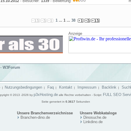
:
15.10.2012
- Besucher:
1339
- Bewertung:
1
... 1 ...
38
Anzeige
-
W3Forum
e
Nutzungsbedingungen
Faq
Kontakt
Impressum
Backlink
Such
|
|
|
|
|
|
p3xHosting.de
FULL SEO Serv
pyright © 2013 -2026 by
alle Rechte vorbehalten - Script:
Seite generiert in
0.3617
Sekunden
Unsere Branchenverzeichnisse
Unsere Webkataloge
Branchen-dino.de
Dinosuche.de
Linkdino.de