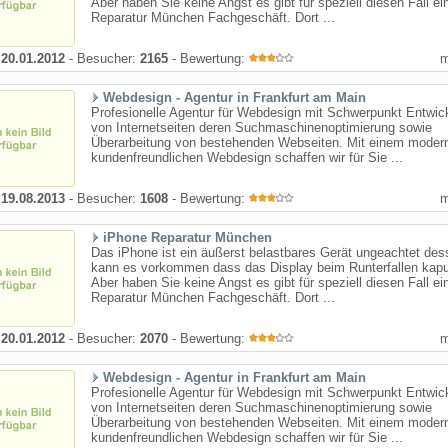
Aber haben Sie keine Angst es gibt für speziell diesen Fall ei
Reparatur München Fachgeschäft. Dort ...
:
20.01.2012
- Besucher:
2165
- Bewertung:
Webdesign - Agentur in Frankfurt am Main
Profesionelle Agentur für Webdesign mit Schwerpunkt Entwic
von Internetseiten deren Suchmaschinenoptimierung sowie
Überarbeitung von bestehenden Webseiten. Mit einem moder
kundenfreundlichen Webdesign schaffen wir für Sie ...
:
19.08.2013
- Besucher:
1608
- Bewertung:
iPhone Reparatur München
Das iPhone ist ein äußerst belastbares Gerät ungeachtet des
kann es vorkommen dass das Display beim Runterfallen kapu
Aber haben Sie keine Angst es gibt für speziell diesen Fall ei
Reparatur München Fachgeschäft. Dort ...
:
20.01.2012
- Besucher:
2070
- Bewertung:
Webdesign - Agentur in Frankfurt am Main
Profesionelle Agentur für Webdesign mit Schwerpunkt Entwic
von Internetseiten deren Suchmaschinenoptimierung sowie
Überarbeitung von bestehenden Webseiten. Mit einem moder
kundenfreundlichen Webdesign schaffen wir für Sie ...