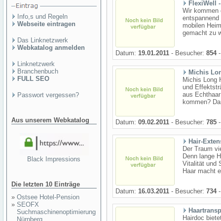
FlexiWell 
Wir kommen g
Info,s und Regeln
entspannend p
Webseite eintragen
mobilen Heim
gemacht zu we
Das Linknetzwerk
Webkatalog anmelden
Datum:
19.01.2011
- Besucher:
854
-
Linknetzwerk
Branchenbuch
Michis Lo
FULL SEO
Michis Long H
und Effektstr
aus Echthaar
Passwort vergessen?
kommen? Dan
Aus unserem Webkatalog
Datum:
09.02.2011
- Besucher:
785
-
Hair-Exte
Der Traum vi
Denn lange Ha
Black Impressions
Vitalität un
Haar macht ein
Die letzten 10 Einträge
Datum:
16.03.2011
- Besucher:
734
-
»
Ostsee Hotel-Pension
»
SEOFX
Haartransp
Suchmaschinenoptimierung
Hairdoc biete
Nürnberg