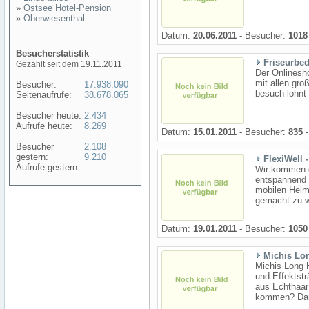
»
Ostsee Hotel-Pension
»
Oberwiesenthal
Datum:
20.06.2011
- Besucher:
1018
Besucherstatistik
Friseurbed
Gezählt seit dem 19.11.2011
Der Onlinesho
mit allen gr
Besucher:
17.938.090
besuch lohnt 
Seitenaufrufe:
38.678.065
Besucher heute:
2.434
Aufrufe heute:
8.269
Datum:
15.01.2011
- Besucher:
835
-
Besucher
2.108
gestern:
9.210
FlexiWell 
Aufrufe gestern:
Wir kommen g
entspannend p
mobilen Heim
gemacht zu we
Datum:
19.01.2011
- Besucher:
1050
Michis Lo
Michis Long H
und Effektstr
aus Echthaar
kommen? Dan