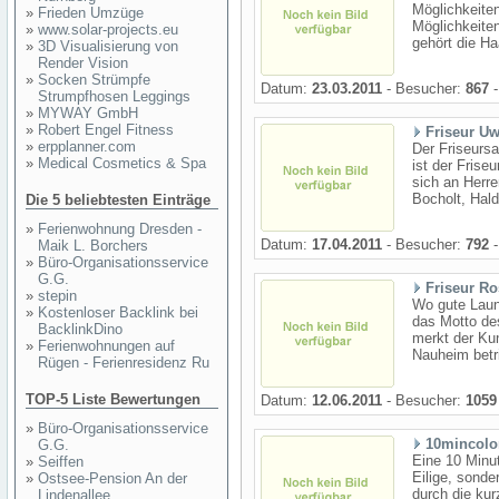
Möglichkeite
»
Frieden Umzüge
Möglichkeite
»
www.solar-projects.eu
gehört die Ha
»
3D Visualisierung von
Render Vision
»
Socken Strümpfe
Datum:
23.03.2011
- Besucher:
867
-
Strumpfhosen Leggings
»
MYWAY GmbH
»
Robert Engel Fitness
Friseur Uw
»
erpplanner.com
Der Friseursa
»
Medical Cosmetics & Spa
ist der Frise
sich an Herr
Bocholt, Hal
Die 5 beliebtesten Einträge
»
Ferienwohnung Dresden -
Datum:
17.04.2011
- Besucher:
792
-
Maik L. Borchers
»
Büro-Organisationsservice
G.G.
Friseur Ro
»
stepin
Wo gute Laune
»
Kostenloser Backlink bei
das Motto de
BacklinkDino
merkt der Ku
»
Ferienwohnungen auf
Nauheim betri
Rügen - Ferienresidenz Ru
TOP-5 Liste Bewertungen
Datum:
12.06.2011
- Besucher:
1059
»
Büro-Organisationsservice
10mincolo
G.G.
Eine 10 Minut
»
Seiffen
Eilige, sonde
»
Ostsee-Pension An der
durch die kur
Lindenallee