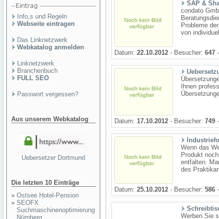
SAP & Sha
condato GmbH
Info,s und Regeln
Beratungsdien
Webseite eintragen
Probleme der
von individue
Das Linknetzwerk
Webkatalog anmelden
Datum:
22.10.2012
- Besucher:
647
-
Linknetzwerk
Branchenbuch
Uebersetz
FULL SEO
Übersetzunge
Ihnen profess
Übersetzung
Passwort vergessen?
Aus unserem Webkatalog
Datum:
17.10.2012
- Besucher:
749
-
Industriefo
Wenn das Wer
Produkt noch 
Uebersetzer Dortmund
entfalten. Ma
des Praktikan
Die letzten 10 Einträge
Datum:
25.10.2012
- Besucher:
586
-
»
Ostsee Hotel-Pension
»
SEOFX
Schreibtis
Suchmaschinenoptimierung
Werben Sie s
Nürnberg