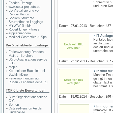
Schreibtischu
»
Frieden Umzüge
und Ihren Kon
»
www.solar-projects.eu
»
3D Visualisierung von
Render Vision
»
Socken Strümpfe
Strumpfhosen Leggings
»
MYWAY GmbH
Datum:
07.01.2013
- Besucher:
487
-
»
Robert Engel Fitness
»
erpplanner.com
IT-Auslag
»
Medical Cosmetics & Spa
Pentalog biet
an die zwisch
Die 5 beliebtesten Einträge
dosiert und 
unterscheidet
»
Ferienwohnung Dresden -
Maik L. Borchers
»
Büro-Organisationsservice
Datum:
25.12.2013
- Besucher:
367
-
G.G.
»
stepin
»
Kostenloser Backlink bei
Institut f
BacklinkDino
Manche Frauen
»
Ferienwohnungen auf
gelingt ihne
Rügen - Ferienresidenz Ru
glatte Haut i
bestimmt. Es 
TOP-5 Liste Bewertungen
Datum:
18.02.2014
- Besucher:
240
-
»
Büro-Organisationsservice
G.G.
»
Seiffen
Immobilie
»
Ostsee-Pension An der
ImmoVM ist ei
Lindenallee