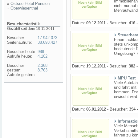
Immobilienan
»
Ostsee Hotel-Pension
nicht nur auf
»
Oberwiesenthal
Mehraufwand 
Datum:
09.12.2011
- Besucher:
416
-
Besucherstatistik
Gezählt seit dem 19.11.2011
Steuerbera
Besucher:
17.942.073
Einen fachkun
Seitenaufrufe:
38.693.427
stets unkompl
bedeutende R
Besucher heute:
988
Umgebung? Ka
Aufrufe heute:
4.102
Besucher
2.368
Datum:
19.12.2011
- Besucher:
382
-
gestern:
8.763
Aufrufe gestern:
MPU Test
Viele Autofah
und fährt mit
kommen. Doch
erwischt wird
Datum:
06.01.2012
- Besucher:
394
-
Informati
Viele Mensch
Verkehrsmitt
fahren zu kö