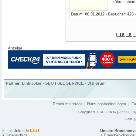
Führerschein 
Datum:
06.01.2012
- Besucher:
420
-
Anzeige
Partner:
Link-Joker
-
SEO FULL SERVICE
-
W3Forum
Premiumeinträge
Nutzungsbedingungen
F
|
|
p3xHostin
Copyright © 2013 -2026 by
Seite g
Link-Joker.de
Unsere Branchenve
Datenschutz
Branchen-dino.de