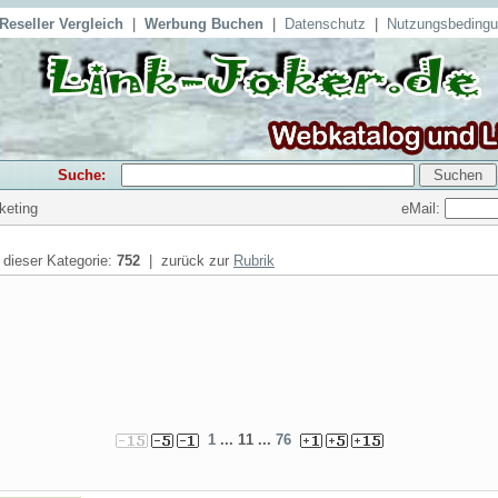
Reseller Vergleich
|
Werbung Buchen
|
Datenschutz
|
Nutzungsbeding
Suche:
eMail:
rketing
n dieser Kategorie:
752
| zurück zur
Rubrik
1
... 11 ...
76