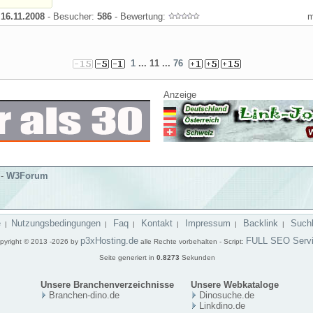
:
16.11.2008
- Besucher:
586
- Bewertung:
1
... 11 ...
76
Anzeige
-
W3Forum
e
Nutzungsbedingungen
Faq
Kontakt
Impressum
Backlink
Such
|
|
|
|
|
|
p3xHosting.de
FULL SEO Serv
pyright © 2013 -2026 by
alle Rechte vorbehalten - Script:
Seite generiert in
0.8273
Sekunden
Unsere Branchenverzeichnisse
Unsere Webkataloge
Branchen-dino.de
Dinosuche.de
Linkdino.de