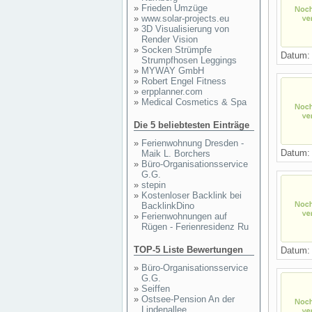
»
Frieden Umzüge
»
www.solar-projects.eu
»
3D Visualisierung von
Render Vision
»
Socken Strümpfe
Datum
Strumpfhosen Leggings
»
MYWAY GmbH
»
Robert Engel Fitness
»
erpplanner.com
»
Medical Cosmetics & Spa
Die 5 beliebtesten Einträge
»
Ferienwohnung Dresden -
Datum
Maik L. Borchers
»
Büro-Organisationsservice
G.G.
»
stepin
»
Kostenloser Backlink bei
BacklinkDino
»
Ferienwohnungen auf
Rügen - Ferienresidenz Ru
TOP-5 Liste Bewertungen
Datum
»
Büro-Organisationsservice
G.G.
»
Seiffen
»
Ostsee-Pension An der
Lindenallee