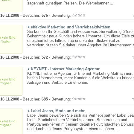
sagenhaft günstigen Preisen. Die Werbebanner ...
:
16.11.2008
- Besucher:
676
- Bewertung:
effektive Marketing und Vertriebsaktivitäten
Sie kennen Ihr Geschäft und wissen was Sie wollen: größere
Bekanntheit neue Kunden höhere Umsätze. Um diese Ziele z
erreichen ist es hilfreich ab und zu den Blickwinkel zu
verändern.Nutzen Sie daher unser Angebot Ihr Unternehmen a
:
16.11.2008
- Besucher:
572
- Bewertung:
KEYNET - Internet Marketing Agentur
KEYNET ist eine Agentur für Internet Marketing Maßnahmen.
helfen Unternehmen, mehr Kunden auf die Website zu bringe
Anfragen und Verkäufe zu erhöhen.
:
16.11.2008
- Besucher:
685
- Bewertung:
Label Jeans, Mode und mehr
Label Jeans bewerben Sie sich als Vertriebspartner Label Je
bietet Studiobesitzern Vertriebspartnern Berater/innen und
Partydamen/herren mit einem detailliert durchdachten Bonus
und durch ein Jeans-Partyssystem einen schönen ...