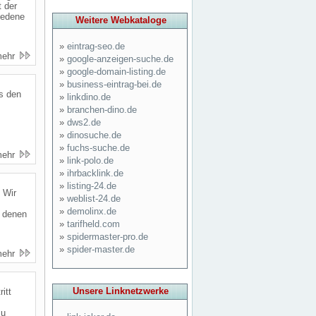
 der
iedene
Weitere Webkataloge
»
eintrag-seo.de
mehr
»
google-anzeigen-suche.de
»
google-domain-listing.de
»
business-eintrag-bei.de
s den
»
linkdino.de
»
branchen-dino.de
»
dws2.de
»
dinosuche.de
»
fuchs-suche.de
mehr
»
link-polo.de
»
ihrbacklink.de
»
listing-24.de
 Wir
»
weblist-24.de
»
demolinx.de
s denen
»
tarifheld.com
»
spidermaster-pro.de
»
spider-master.de
mehr
Unsere Linknetzwerke
itt
zu