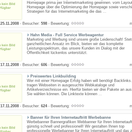
Homepage prima per Internetmarketing gewinnen. vom Layout
Homepage über die Optimierung der Homepage sowie versch
Strategien für das Internetmarketing die das ...
:
25.11.2008
- Besucher:
598
- Bewertung:
Hahn Media - Full Service Werbeagentur
Marketing und Werbung sind unsere große Leidenschaft! Stet
ganzheitlichen Ansatz im Blick, bieten wir das komplette
Leistungsspektrum, das unsere Kunden im Dialog mit der
Öffentlichkeit lückenlos unterstützt.
:
17.11.2008
- Besucher:
606
- Bewertung:
Preiswertes Linkbuilding
Wer mit einer Homepage Erfolg haben will benötigt Backlinks.
tragen Webseiten in ausgesuchte Webkataloge und
Artikelverzeichnisse ein. Hierfür bieten wir drei Pakete an au
Sie wählen können. Die Linktexte können ...
:
17.11.2008
- Besucher:
624
- Bewertung:
Banner für Ihren Internetauftritt Werbebanne
Werbebanner Bannergrafiken Webbanner für Ihren Internetauftr
günstig schnell und professionell! Wir gestalten Ihnen top
professionelle Werbebanner für Ihren Internetauftritt und das 