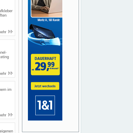
fkleber
ften
mehr
nel-
eting
mehr
nern im
mehr
 eigenen