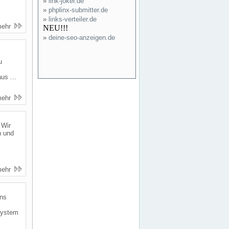
»
link-joker.de
»
phplinx-submitter.de
»
links-verteiler.de
mehr
NEU!!!
»
deine-seo-anzeigen.de
u
us ...
mehr
 Wir
n und
mehr
ans
system