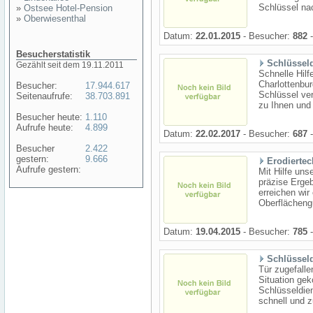
Schlüssel nac
»
Ostsee Hotel-Pension
»
Oberwiesenthal
Datum:
22.01.2015
- Besucher:
882
-
Besucherstatistik
Schlüsseld
Gezählt seit dem 19.11.2011
Schnelle Hilf
Charlottenbu
Besucher:
17.944.617
Schlüssel ve
Seitenaufrufe:
38.703.891
zu Ihnen und 
Besucher heute:
1.110
Aufrufe heute:
4.899
Datum:
22.02.2017
- Besucher:
687
-
Besucher
2.422
gestern:
9.666
Erodierte
Aufrufe gestern:
Mit Hilfe un
präzise Ergeb
erreichen wir
Oberflächengü
Datum:
19.04.2015
- Besucher:
785
-
Schlüsseld
Tür zugefalle
Situation ge
Schlüsseldien
schnell und z