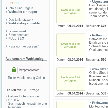
Übersetzu
Das Übersetz
Info,s und Regeln
erstklassige
Webseite eintragen
seine Kunden 
Team bestehe
Das Linknetzwerk
Webkatalog anmelden
Datum:
09.04.2014
- Besucher:
675
-
Linknetzwerk
Branchenbuch
Rollen un
FULL SEO
Schwalb: Ihr 
Erfahren sie
Schwalb Roll
Passwort vergessen?
Qualitätsans
Aus unserem Webkatalog
Datum:
08.04.2014
- Besucher:
570
-
www.litze
Online-Shop f
Kundenspezifi
Roller Versicherung Online
Kunden. Kabe
Isolationen a
Die letzten 10 Einträge
Datum:
08.04.2014
- Besucher:
538
-
»
Ostsee Hotel-Pension
»
SEOFX
Preiswert
Suchmaschinenoptimierung
Monteurwohnu
Nürnberg