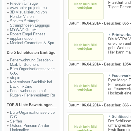
Frankfurt und
»
Frieden Umzüge
Tilgert Pers
»
www.solar-projects.eu
»
3D Visualisierung von
Render Vision
»
Socken Strümpfe
Datum:
06.04.2014
- Besucher:
865
-
Strumpfhosen Leggings
»
MYWAY GmbH
»
Robert Engel Fitness
Printwerbu
»
erpplanner.com
Die ASTRA Ver
»
Medical Cosmetics & Spa
erreichen und
geht Werbung
Hier kann man
Die 5 beliebtesten Einträge
»
Ferienwohnung Dresden -
Datum:
06.04.2014
- Besucher:
1054
Maik L. Borchers
»
Büro-Organisationsservice
G.G.
Feuerwerk
»
stepin
Pyro Magic F
»
Kostenloser Backlink bei
Firmenjubilä
BacklinkDino
an.Feuerwerk
»
Ferienwohnungen auf
Hochzeit eine
Rügen - Ferienresidenz Ru
TOP-5 Liste Bewertungen
Datum:
06.04.2014
- Besucher:
866
-
»
Büro-Organisationsservice
Schlüsseln
G.G.
Der Schlüssel
»
Seiffen
umfangreiche
»
Ostsee-Pension An der
Erstellung ei
Lindenallee