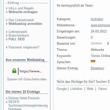
Ihr tennisprofi24.de Team
Info,s und Regeln
Webseite eintragen
Kategorie:
Aufrufen
Das Linknetzwerk
Webkatalog anmelden
Webadresse:
www.tennispr
Eingetragen am:
24.03.2012
Linknetzwerk
Branchenbuch
Bewertungen:
0
FULL SEO
Bewertet mit:
0 v
Passwort vergessen?
Thema:
Webseite
Keywords:
Tennis Onlin
Aus unserem Webkatalog
Sprachen:
Diesen Eintrag:
Bewerten
Sparen mit Gutscheincodes
Nicht das Richtige für Sie? Suchen Si
Google
|
Linkdino
|
Web
|
Yahoo
Die letzten 10 Einträge
»
Ostsee Hotel-Pension
»
SEOFX
Suchmaschinenoptimierung
Nürnberg