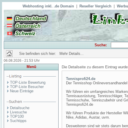
Webhosting inkl. .de Domain
|
Reseller Vergleich
|
Werbu
Suche:
Sie befinden sich hier: Mehr Details...
06.08.2026 - 21:53 Uhr
Menü
Die Detailseite zu diesem Eintrag wurde
Tennisprofi24.de
TOP-Liste Bewertung
Der Tennisshop Onlineversandhandel
TOP-Liste Besucher
Neue Einträge
Wir führen ein umfangreiches Markenar
Tennisausrüstung, Tennisschläger, Te
Tennisschuhe, Tenniszubehör und Gri
Tennisprofi24.de
Detailsuche
Livesuche
Wir führen Produkte der Hersteller Wi
TOP100
Nike, Adidas, Austar, uvm.
Suchtipps
Desweiteren sind wir stets darum be