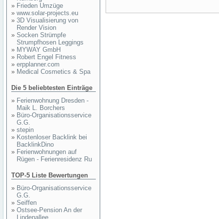
»
Frieden Umzüge
»
www.solar-projects.eu
»
3D Visualisierung von
Render Vision
»
Socken Strümpfe
Strumpfhosen Leggings
»
MYWAY GmbH
»
Robert Engel Fitness
»
erpplanner.com
»
Medical Cosmetics & Spa
Die 5 beliebtesten Einträge
»
Ferienwohnung Dresden -
Maik L. Borchers
»
Büro-Organisationsservice
G.G.
»
stepin
»
Kostenloser Backlink bei
BacklinkDino
»
Ferienwohnungen auf
Rügen - Ferienresidenz Ru
TOP-5 Liste Bewertungen
»
Büro-Organisationsservice
G.G.
»
Seiffen
»
Ostsee-Pension An der
Lindenallee