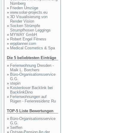
Nürnberg
»
Frieden Umzüge
»
www.solar-projects.eu
»
3D Visualisierung von
Render Vision
»
Socken Strümpfe
Strumpfhosen Leggings
»
MYWAY GmbH
»
Robert Engel Fitness
»
erpplanner.com
»
Medical Cosmetics & Spa
Die 5 beliebtesten Einträge
»
Ferienwohnung Dresden -
Maik L. Borchers
»
Büro-Organisationsservice
G.G.
»
stepin
»
Kostenloser Backlink bei
BacklinkDino
»
Ferienwohnungen auf
Rügen - Ferienresidenz Ru
TOP-5 Liste Bewertungen
»
Büro-Organisationsservice
G.G.
»
Seiffen
»
Ostsee-Pension An der