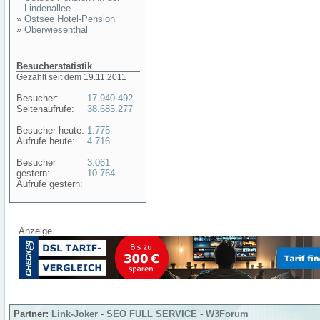
Lindenallee
»
Ostsee Hotel-Pension
»
Oberwiesenthal
Besucherstatistik
Gezählt seit dem 19.11.2011
Besucher:
17.940.492
Seitenaufrufe:
38.685.277
Besucher heute:
1.775
Aufrufe heute:
4.716
Besucher
3.061
gestern:
10.764
Aufrufe gestern:
Anzeige
Partner:
Link-Joker
-
SEO FULL SERVICE
-
W3Forum