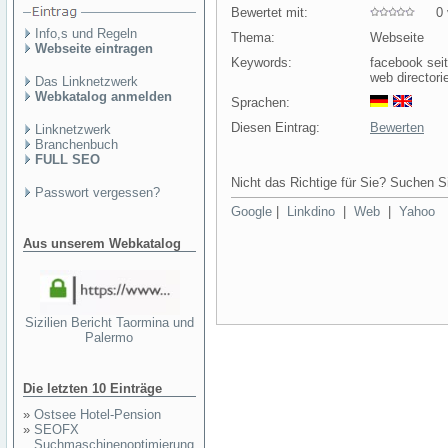
Bewertet mit:
0 v
Info,s und Regeln
Thema:
Webseite
Webseite eintragen
Keywords:
facebook sei
web directori
Das Linknetzwerk
Webkatalog anmelden
Sprachen:
Diesen Eintrag:
Bewerten
Linknetzwerk
Branchenbuch
FULL SEO
Nicht das Richtige für Sie? Suchen Si
Passwort vergessen?
Google
|
Linkdino
|
Web
|
Yahoo
Aus unserem Webkatalog
Sizilien Bericht Taormina und
Palermo
Die letzten 10 Einträge
»
Ostsee Hotel-Pension
»
SEOFX
Suchmaschinenoptimierung