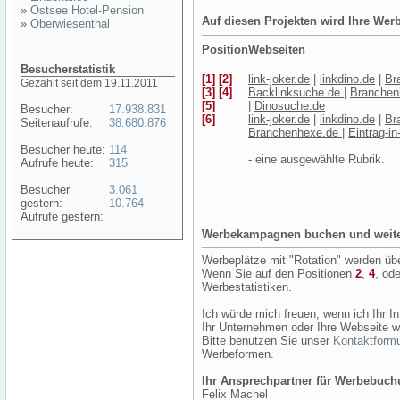
»
Ostsee Hotel-Pension
Auf diesen Projekten wird Ihre We
»
Oberwiesenthal
Position
Webseiten
Besucherstatistik
[1]
[2]
link-joker.de
|
linkdino.de
|
Br
Gezählt seit dem 19.11.2011
[3] [4]
Backlinksuche.de
|
Branchen
[5]
|
Dinosuche.de
Besucher:
17.938.831
[6]
link-joker.de
|
linkdino.de
|
Br
Seitenaufrufe:
38.680.876
Branchenhexe.de
|
Eintrag-i
Besucher heute:
114
- eine ausgewählte Rubrik.
Aufrufe heute:
315
Besucher
3.061
gestern:
10.764
Aufrufe gestern:
Werbekampagnen buchen und weite
Werbeplätze mit "Rotation" werden ü
Wenn Sie auf den Positionen
2
,
4
, od
Werbestatistiken.
Ich würde mich freuen, wenn ich Ihr I
Ihr Unternehmen oder Ihre Webseite 
Bitte benutzen Sie unser
Kontaktformu
Werbeformen.
Ihr Ansprechpartner für Werbebuch
Felix Machel