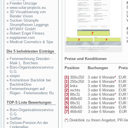
»
Frieden Umzüge
»
www.solar-projects.eu
»
3D Visualisierung von
Render Vision
»
Socken Strümpfe
Strumpfhosen Leggings
»
MYWAY GmbH
»
Robert Engel Fitness
»
erpplanner.com
»
Medical Cosmetics & Spa
Die 5 beliebtesten Einträge
»
Ferienwohnung Dresden -
Preise und Konditionen
Maik L. Borchers
»
Büro-Organisationsservice
Position
Buchungen
Preis
G.G.
»
stepin
[1]
300x250
3 oder 6 Monate
*
EUR 
»
Kostenloser Backlink bei
[1]
250x250
3 oder 6 Monate
*
EUR 
BacklinkDino
[2]
links
3 oder 6 Monate
EUR 
»
Ferienwohnungen auf
[2]
rechts
3 oder 6 Monate
EUR 
Rügen - Ferienresidenz Ru
[3]
88x31
3 oder 6 Monate
*
EUR 
[4]
468x60
3 oder 6 Monate
EUR 
TOP-5 Liste Bewertungen
[5]
88x31
3 oder 6 Monate
*
EUR 
[6]
468x60
3 oder 6 Monate
EUR 
»
Büro-Organisationsservice
[7]
468x60
3 oder 6 Monate
EUR 
G.G.
»
Seiffen
(
*
) Direktlink zu Ihrem Angebot, PR-Ve
»
Ostsee-Pension An der
Lindenallee