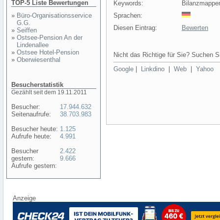
TOP-5 Liste Bewertungen
Keywords:
Bilanzmappe
»
Büro-Organisationsservice
Sprachen:
G.G.
Diesen Eintrag:
Bewerten
»
Seiffen
»
Ostsee-Pension An der
Lindenallee
»
Ostsee Hotel-Pension
Nicht das Richtige für Sie? Suchen Si
»
Oberwiesenthal
Google
|
Linkdino
|
Web
|
Yahoo
Besucherstatistik
Gezählt seit dem 19.11.2011
Besucher:
17.944.632
Seitenaufrufe:
38.703.983
Besucher heute:
1.125
Aufrufe heute:
4.991
Besucher
2.422
gestern:
9.666
Aufrufe gestern:
Anzeige