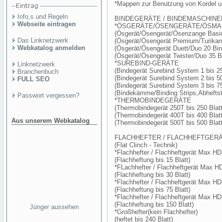
*Mappen zur Benutzung von Kordel u
Info,s und Regeln
BINDEGERÄTE / BINDEMASCHINE
Webseite eintragen
*ÖSGERÄTE/ÖSENGERÄTE/ÖSMASC
(Ösgerät/Ösengerät/Ösenzange Basic/
Das Linknetzwerk
(Ösgerät/Ösengerät Premium/Turikan b
Webkatalog anmelden
(Ösgerät/Ösengerät Duett/Duo 20 Bind
(Ösgerät/Ösengerät Twister/Duo 35 Bi
*SUREBIND-GERÄTE
Linknetzwerk
(Bindegerät Surebind System 1 bis 25
Branchenbuch
(Bindegerät Surebind System 2 bis 50
FULL SEO
(Bindegerät Surebind System 3 bis 75
(Bindekämme/Binding Strips,Abheftst
Passwort vergessen?
*THERMOBINDEGERÄTE
(Thermobindegerät 250T bis 250 Blatt
(Thermobindegerät 400T bis 400 Blatt
Aus unserem Webkatalog
(Thermobindegerät 500T bis 500 Blatt
FLACHHEFTER / FLACHHEFTGER
(Flat Clinch - Technik)
*Flachhefter / Flachheftgerät Max H
(Flachheftung bis 15 Blatt)
*FLachhefter / Flachheftgerät Max 
(Flachheftung bis 30 Blatt)
*Flachhefter / Flachheftgerät Max H
(Flachheftung bis 75 Blatt)
*Flachhefter / Flachheftgerät Max H
(Flachheftung bis 150 Blatt)
Jünger aussehen
*Großhefter(kein Flachhefter)
(heftet bis 240 Blatt)