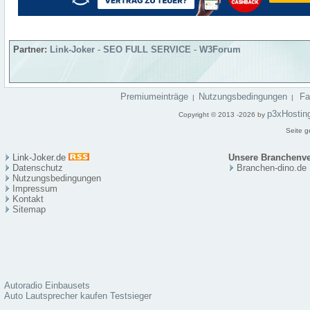
Partner:
Link-Joker
-
SEO FULL SERVICE
-
W3Forum
Premiumeinträge
Nutzungsbedingungen
F
|
|
p3xHostin
Copyright © 2013 -2026 by
Seite g
Link-Joker.de
Unsere Branchenve
Datenschutz
Branchen-dino.de
Nutzungsbedingungen
Impressum
Kontakt
Sitema
p
Autoradio Einbausets
Auto Lautsprecher kaufen Testsieger