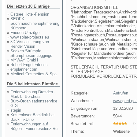
Die letzten 10 Einträge
ORGANISATIONSMITTEL
*Haftnotizen,Tragetaschen,Archivord
»
Ostsee Hotel-Pension
*Flachheftklammern,Fristen und Term
»
SEOFX
*Faltkalender,Siegelstempel,Siegelm
Suchmaschinenoptimierung
*Visitenkarten,Visitenkartenkalender,
Nürnberg
*Fristenkontrollbuch,Mandantenarbeit
»
Frieden Umzüge
*Posteingangsbuch,Postausgangsbu
»
www.solar-projects.eu
*Weihnachtskarten,Weihnachtsbriefe,
»
3D Visualisierung von
*Kordelschnüre (auch mit Metallsplint
Render Vision
*Briefumschläge und Versandtaschen
»
Socken Strümpfe
*Register für Mandantenordner (auch n
Strumpfhosen Leggings
*Faltkartons,Mandanteninformationbri
»
MYWAY GmbH
»
Robert Engel Fitness
STEUERFACHLITERATUR UND S
»
erpplanner.com
ALLER VERLAGE,
»
Medical Cosmetics & Spa
FORMULARE,VORDRUCKE,VERTR
Die 5 beliebtesten Einträge
»
Ferienwohnung Dresden -
Kategorie:
Aufrufen
Maik L. Borchers
Webadresse:
www.gerd-got
»
Büro-Organisationsservice
G.G.
Eingetragen am:
12.02.2020
»
stepin
»
Kostenloser Backlink bei
Bewertungen:
5044
BacklinkDino
Bewertet mit:
9.6
»
Ferienwohnungen auf
Rügen - Ferienresidenz Ru
Thema:
Webseite