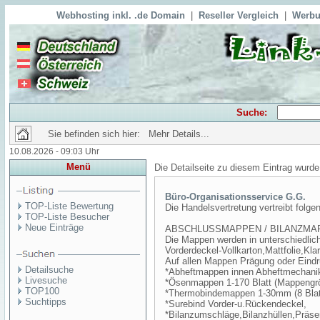
Webhosting inkl. .de Domain
|
Reseller Vergleich
|
Werbu
Suche:
Sie befinden sich hier: Mehr Details...
10.08.2026 - 09:03 Uhr
Menü
Die Detailseite zu diesem Eintrag wurde
Büro-Organisationsservice G.G.
TOP-Liste Bewertung
Die Handelsvertretung vertreibt folge
TOP-Liste Besucher
Neue Einträge
ABSCHLUSSMAPPEN / BILANZMA
Die Mappen werden in unterschiedlic
Vorderdeckel-Vollkarton,Mattfolie,Klar
Auf allen Mappen Prägung oder Eindr
Detailsuche
*Abheftmappen innen Abheftmechani
Livesuche
*Ösenmappen 1-170 Blatt (Mappengrö
TOP100
*Thermobindemappen 1-30mm (8 Bla
Suchtipps
*Surebind Vorder-u.Rückendeckel,
*Bilanzumschläge,Bilanzhüllen,Präse