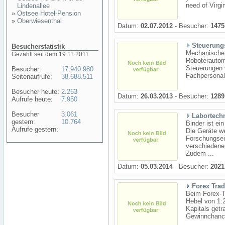
need of Virgi
Lindenallee
»
Ostsee Hotel-Pension
»
Oberwiesenthal
Datum:
02.07.2012
- Besucher:
1475
Steuerung
Besucherstatistik
Mechanische 
Gezählt seit dem 19.11.2011
Roboterauto
Steuerungen 
Besucher:
17.940.980
Fachpersonal
Seitenaufrufe:
38.688.511
Besucher heute:
2.263
Datum:
26.03.2013
- Besucher:
1289
Aufrufe heute:
7.950
Besucher
3.061
Labortech
gestern:
10.764
Binder ist ei
Aufrufe gestern:
Die Geräte w
Forschungsei
verschiedene
Zudem ...
Datum:
05.03.2014
- Besucher:
2021
Forex Tra
Beim Forex-T
Hebel von 1:
Kapitals get
Gewinnchance