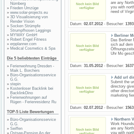
are any North
Nürnberg
you with nort
»
Frieden Umzüge
need of Virgi
»
www.solar-projects.eu
»
3D Visualisierung von
Render Vision
Datum:
02.07.2012
- Besucher:
1393
»
Socken Strümpfe
Strumpfhosen Leggings
»
MYWAY GmbH
Berliner 
»
Robert Engel Fitness
Das Berliner
»
erpplanner.com
sich auf dem
»
Medical Cosmetics & Spa
Öffnungszeite
Uhr Mo geschl
Die 5 beliebtesten Einträge
Datum:
31.05.2012
- Besucher:
1637
»
Ferienwohnung Dresden -
Maik L. Borchers
»
Büro-Organisationsservice
Add url di
G.G.
Submit the url
»
stepin
directory give
»
Kostenloser Backlink bei
other directo
BacklinkDino
marketing fien
»
Ferienwohnungen auf
Rügen - Ferienresidenz Ru
Datum:
02.07.2012
- Besucher:
1563
TOP-5 Liste Bewertungen
Northern V
»
Büro-Organisationsservice
Work Hounds 
G.G.
are any North
»
Seiffen
you with nort
»
Ostsee-Pension An der