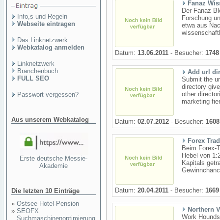
Fanaz Wis
Der Fanaz Bl
Info,s und Regeln
Forschung un
Webseite eintragen
etwa aus Nac
wissenschaftl
Das Linknetzwerk
Webkatalog anmelden
Datum:
13.06.2011
- Besucher:
1748
Linknetzwerk
Branchenbuch
Add url di
FULL SEO
Submit the url
directory give
other directo
Passwort vergessen?
marketing fien
Aus unserem Webkatalog
Datum:
02.07.2012
- Besucher:
1608
Forex Tra
Beim Forex-T
Hebel von 1:
Erste deutsche Messie-
Kapitals get
Akademie
Gewinnchance
Datum:
20.04.2011
- Besucher:
1669
Die letzten 10 Einträge
»
Ostsee Hotel-Pension
Northern V
»
SEOFX
Work Hounds 
Suchmaschinenoptimierung