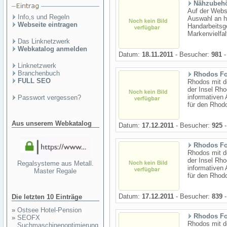
Nähzubehö
Auf der Webs
Info,s und Regeln
Auswahl an h
Webseite eintragen
Handarbeitsge
Markenvielfalt
Das Linknetzwerk
Webkatalog anmelden
Datum:
18.11.2011
- Besucher:
981
-
Linknetzwerk
Branchenbuch
Rhodos F
FULL SEO
Rhodos mit d
der Insel Rho
informativen 
Passwort vergessen?
für den Rhodo
Aus unserem Webkatalog
Datum:
17.12.2011
- Besucher:
925
-
Rhodos F
Rhodos mit d
der Insel Rho
Regalsysteme aus Metall.
informativen 
Master Regale
für den Rhodo
Datum:
17.12.2011
- Besucher:
839
-
Die letzten 10 Einträge
»
Ostsee Hotel-Pension
Rhodos F
»
SEOFX
Rhodos mit d
Suchmaschinenoptimierung