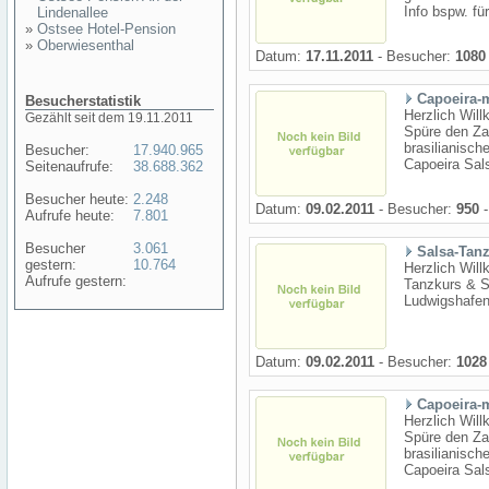
Info bspw. fü
Lindenallee
»
Ostsee Hotel-Pension
»
Oberwiesenthal
Datum:
17.11.2011
- Besucher:
1080
Capoeira-
Besucherstatistik
Herzlich Wil
Gezählt seit dem 19.11.2011
Spüre den Za
brasilianisch
Besucher:
17.940.965
Capoeira Sal
Seitenaufrufe:
38.688.362
Besucher heute:
2.248
Datum:
09.02.2011
- Besucher:
950
-
Aufrufe heute:
7.801
Besucher
3.061
Salsa-Tan
gestern:
10.764
Herzlich Wil
Aufrufe gestern:
Tanzkurs & S
Ludwigshafen
Datum:
09.02.2011
- Besucher:
1028
Capoeira-
Herzlich Wil
Spüre den Za
brasilianisch
Capoeira Sal