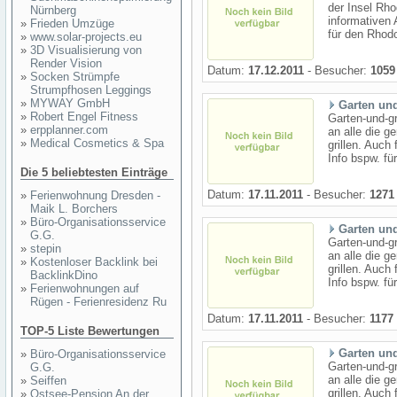
der Insel Rho
Nürnberg
informativen 
»
Frieden Umzüge
für den Rhodo
»
www.solar-projects.eu
»
3D Visualisierung von
Render Vision
Datum:
17.12.2011
- Besucher:
1059
»
Socken Strümpfe
Strumpfhosen Leggings
»
MYWAY GmbH
Garten und
»
Robert Engel Fitness
Garten-und-gr
»
erpplanner.com
an alle die g
»
Medical Cosmetics & Spa
grillen. Auch 
Info bspw. fü
Die 5 beliebtesten Einträge
Datum:
17.11.2011
- Besucher:
1271
»
Ferienwohnung Dresden -
Maik L. Borchers
»
Büro-Organisationsservice
Garten und
G.G.
Garten-und-gr
»
stepin
an alle die g
»
Kostenloser Backlink bei
grillen. Auch 
BacklinkDino
Info bspw. fü
»
Ferienwohnungen auf
Rügen - Ferienresidenz Ru
Datum:
17.11.2011
- Besucher:
1177
TOP-5 Liste Bewertungen
Garten und
»
Büro-Organisationsservice
Garten-und-gr
G.G.
an alle die g
»
Seiffen
grillen. Auch 
»
Ostsee-Pension An der