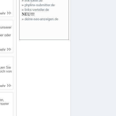
»
link-joker.de
»
phplinx-submitter.de
»
links-verteiler.de
mehr
NEU!!!
»
deine-seo-anzeigen.de
 unserer
er oder
mehr
auen Sie
sich von
mehr
en,
nserer