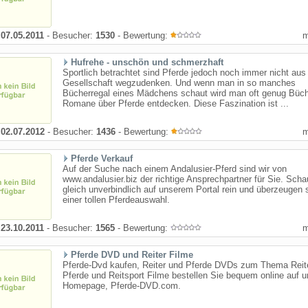
:
07.05.2011
- Besucher:
1530
- Bewertung:
Hufrehe - unschön und schmerzhaft
Sportlich betrachtet sind Pferde jedoch noch immer nicht aus
Gesellschaft wegzudenken. Und wenn man in so manches
Bücherregal eines Mädchens schaut wird man oft genug Büch
Romane über Pferde entdecken. Diese Faszination ist ...
:
02.07.2012
- Besucher:
1436
- Bewertung:
Pferde Verkauf
Auf der Suche nach einem Andalusier-Pferd sind wir von
www.andalusier.biz der richtige Ansprechpartner für Sie. Sch
gleich unverbindlich auf unserem Portal rein und überzeugen 
einer tollen Pferdeauswahl.
:
23.10.2011
- Besucher:
1565
- Bewertung:
Pferde DVD und Reiter Filme
Pferde-Dvd kaufen, Reiter und Pferde DVDs zum Thema Reit
Pferde und Reitsport Filme bestellen Sie bequem online auf u
Homepage, Pferde-DVD.com.