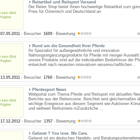
Reitartikel und Reitsport Versand
Der Reiter Shop bietet Ihnen hochwertige Reitartikel zum gün
Preis für Österreich und Deutschland an.
:
07.05.2011
- Besucher:
1609
- Bewertung:
Rund um die Gesundheit Ihrer Pferde
Ihr Spezialist für außergewöhnliche und innovative
Nahrungsergänzungsprodukte für Pferde mit riesiger Auswahl.
unsere Produkte sind auf die individuellen Bedürfnisse der Pf
entwickelt nach neuesten innovativen wissenschaftlichen ...
:
13.05.2011
- Besucher:
1760
- Bewertung:
Pferdesport News
Webportal zum Thema Pferde und Reitsport mit aktuellen Ne
Berichte aus der Reiterszene. Berichtet wird gleichermaßen ü
wichtige Ereignisse aus diesem Segment wie Auktionen Köru
und weltweit Reitturniere.rnZusätzliche ...
:
17.12.2012
- Besucher:
1357
- Bewertung:
Gelavet ? You love. We Care.
Gelavet ist ein deutsches Handels- und Beratungsunternehm