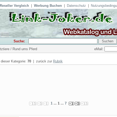
Reseller Vergleich
|
Werbung Buchen
|
Datenschutz
|
Nutzungsbeding
Suche:
eMail:
utztiere / Rund ums Pferd
n dieser Kategorie:
70
| zurück zur
Rubrik
1
... 1 ...
7