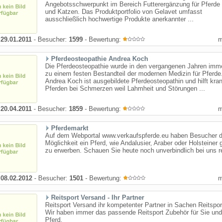
Angebotsschwerpunkt im Bereich Futterergänzung für Pferde
und Katzen. Das Produktportfolio von Gelavet umfasst
ausschließlich hochwertige Produkte anerkannter ...
:
29.01.2011
- Besucher:
1599
- Bewertung:
Pferdeosteopathie Andrea Koch
Die Pferdeosteopathie wurde in den vergangenen Jahren imm
zu einem festen Bestandteil der modernen Medizin für Pferde
Andrea Koch ist ausgebildete Pferdeosteopathin und hilft kra
Pferden bei Schmerzen weil Lahmheit und Störungen ...
:
20.04.2011
- Besucher:
1859
- Bewertung:
Pferdemarkt
Auf dem Webportal www.verkaufspferde.eu haben Besucher d
Möglichkeit ein Pferd, wie Andalusier, Araber oder Holsteiner 
zu erwerben. Schauen Sie heute noch unverbindlich bei uns r
:
08.02.2012
- Besucher:
1501
- Bewertung:
Reitsport Versand - Ihr Partner
Reitsport Versand ihr kompetenter Partner in Sachen Reitsport
Wir haben immer das passende Reitsport Zubehör für Sie und
Pferd.