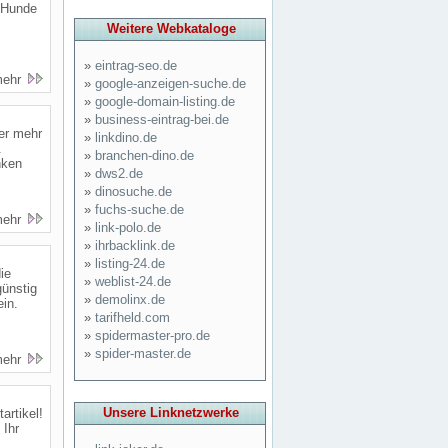
 Hunde
Weitere Webkataloge
»
eintrag-seo.de
mehr
»
google-anzeigen-suche.de
»
google-domain-listing.de
»
business-eintrag-bei.de
er mehr
»
linkdino.de
.
»
branchen-dino.de
nken
»
dws2.de
»
dinosuche.de
»
fuchs-suche.de
mehr
»
link-polo.de
»
ihrbacklink.de
»
listing-24.de
ie
»
weblist-24.de
günstig
»
demolinx.de
ein.
»
tarifheld.com
»
spidermaster-pro.de
»
spider-master.de
mehr
Unsere Linknetzwerke
artikel!
 Ihr