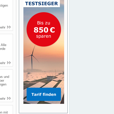
stigen
mehr
 Alle
erde
mehr
ws und
ber
ngen
mehr
en mit