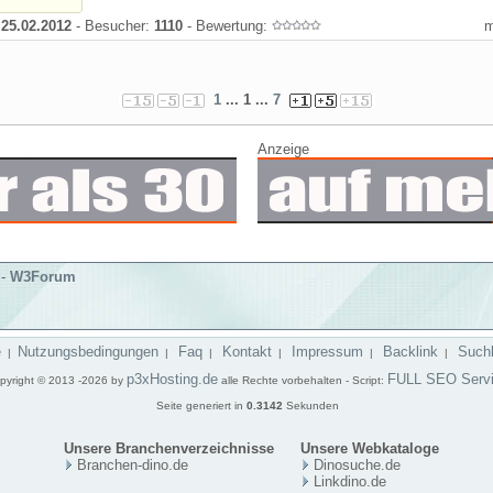
:
25.02.2012
- Besucher:
1110
- Bewertung:
1
... 1 ...
7
Anzeige
-
W3Forum
e
Nutzungsbedingungen
Faq
Kontakt
Impressum
Backlink
Such
|
|
|
|
|
|
p3xHosting.de
FULL SEO Serv
pyright © 2013 -2026 by
alle Rechte vorbehalten - Script:
Seite generiert in
0.3142
Sekunden
Unsere Branchenverzeichnisse
Unsere Webkataloge
Branchen-dino.de
Dinosuche.de
Linkdino.de