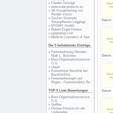
»
Frieden Umzüge
»
www.solar-projects.eu
»
3D Visualisierung von
Render Vision
»
Socken Strümpfe
Datum
Strumpfhosen Leggings
»
MYWAY GmbH
»
Robert Engel Fitness
»
erpplanner.com
»
Medical Cosmetics & Spa
Die 5 beliebtesten Einträge
»
Ferienwohnung Dresden -
Datum
Maik L. Borchers
»
Büro-Organisationsservice
G.G.
»
stepin
»
Kostenloser Backlink bei
BacklinkDino
»
Ferienwohnungen auf
Rügen - Ferienresidenz Ru
TOP-5 Liste Bewertungen
Datum
»
Büro-Organisationsservice
G.G.
»
Seiffen
»
Ostsee-Pension An der
Lindenallee