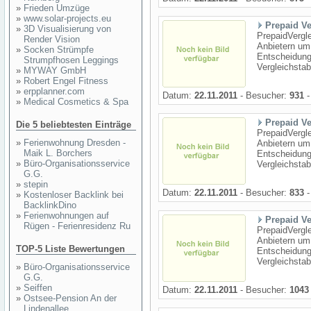
»
Frieden Umzüge
»
www.solar-projects.eu
Prepaid Ve
»
3D Visualisierung von
PrepaidVergle
Render Vision
Anbietern um
»
Socken Strümpfe
Entscheidungs
Strumpfhosen Leggings
Vergleichstab
»
MYWAY GmbH
»
Robert Engel Fitness
»
erpplanner.com
Datum:
22.11.2011
- Besucher:
931
-
»
Medical Cosmetics & Spa
Prepaid Ve
Die 5 beliebtesten Einträge
PrepaidVergle
»
Ferienwohnung Dresden -
Anbietern um
Maik L. Borchers
Entscheidungs
»
Büro-Organisationsservice
Vergleichstab
G.G.
»
stepin
Datum:
22.11.2011
- Besucher:
833
-
»
Kostenloser Backlink bei
BacklinkDino
»
Ferienwohnungen auf
Prepaid Ve
Rügen - Ferienresidenz Ru
PrepaidVergle
Anbietern um
TOP-5 Liste Bewertungen
Entscheidungs
Vergleichstab
»
Büro-Organisationsservice
G.G.
»
Seiffen
Datum:
22.11.2011
- Besucher:
1043
»
Ostsee-Pension An der
Lindenallee