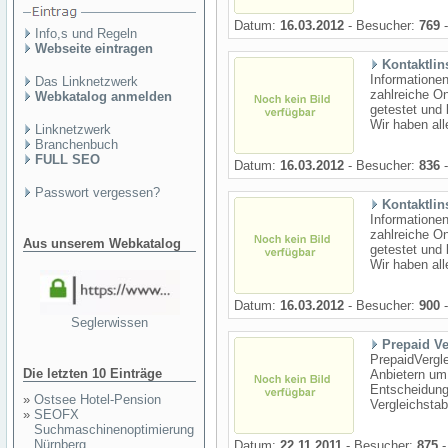
Datum:
16.03.2012
- Besucher:
769
-
Info,s und Regeln
Webseite eintragen
Kontaktlin
Informatione
Das Linknetzwerk
zahlreiche On
Webkatalog anmelden
getestet und 
Wir haben all
Linknetzwerk
Branchenbuch
FULL SEO
Datum:
16.03.2012
- Besucher:
836
-
Passwort vergessen?
Kontaktlin
Informatione
zahlreiche On
Aus unserem Webkatalog
getestet und 
Wir haben all
Datum:
16.03.2012
- Besucher:
900
-
Seglerwissen
Prepaid Ve
PrepaidVergle
Die letzten 10 Einträge
Anbietern um
Entscheidungs
»
Ostsee Hotel-Pension
Vergleichstab
»
SEOFX
Suchmaschinenoptimierung
Nürnberg
Datum:
22.11.2011
- Besucher:
875
-