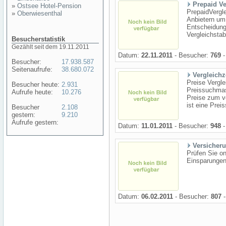
Prepaid Ve
»
Ostsee Hotel-Pension
PrepaidVergle
»
Oberwiesenthal
Anbietern um
Entscheidungs
Vergleichstab
Besucherstatistik
Gezählt seit dem 19.11.2011
Datum:
22.11.2011
- Besucher:
769
-
Besucher:
17.938.587
Seitenaufrufe:
38.680.072
Vergleichz
Preise Vergle
Besucher heute:
2.931
Preissuchma
Aufrufe heute:
10.276
Preise zum v
ist eine Pre
Besucher
2.108
gestern:
9.210
Aufrufe gestern:
Datum:
11.01.2011
- Besucher:
948
-
Versicher
Prüfen Sie on
Einsparungen
Datum:
06.02.2011
- Besucher:
807
-