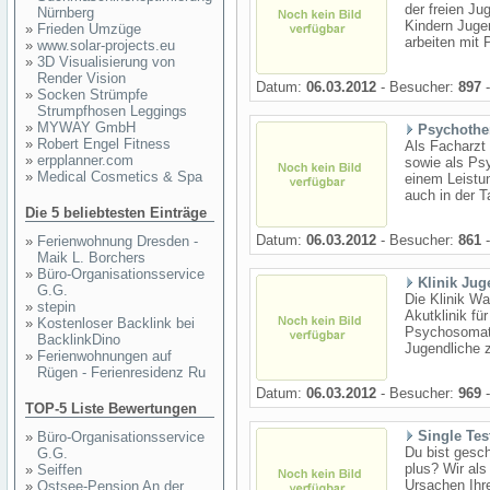
der freien Ju
Nürnberg
Kindern Jugen
»
Frieden Umzüge
arbeiten mit 
»
www.solar-projects.eu
»
3D Visualisierung von
Render Vision
Datum:
06.03.2012
- Besucher:
897
-
»
Socken Strümpfe
Strumpfhosen Leggings
»
MYWAY GmbH
Psychother
»
Robert Engel Fitness
Als Facharzt 
»
erpplanner.com
sowie als Psy
»
Medical Cosmetics & Spa
einem Leistun
auch in der T
Die 5 beliebtesten Einträge
Datum:
06.03.2012
- Besucher:
861
-
»
Ferienwohnung Dresden -
Maik L. Borchers
»
Büro-Organisationsservice
Klinik Jug
G.G.
Die Klinik Wa
»
stepin
Akutklinik fü
»
Kostenloser Backlink bei
Psychosomati
BacklinkDino
Jugendliche z
»
Ferienwohnungen auf
Rügen - Ferienresidenz Ru
Datum:
06.03.2012
- Besucher:
969
-
TOP-5 Liste Bewertungen
Single Tes
»
Büro-Organisationsservice
Du bist gesch
G.G.
plus? Wir als
»
Seiffen
Ursachen Ihre
»
Ostsee-Pension An der