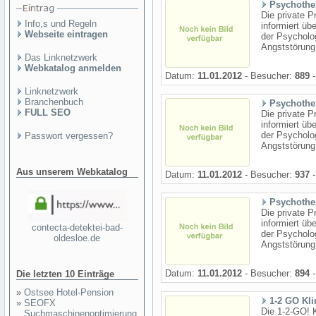
Psychother
Die private P
Info,s und Regeln
informiert ü
Webseite eintragen
der Psycholo
Angststörung
Das Linknetzwerk
Webkatalog anmelden
Datum:
11.01.2012
- Besucher:
889
-
Linknetzwerk
Branchenbuch
Psychother
FULL SEO
Die private P
informiert ü
der Psycholo
Passwort vergessen?
Angststörung
Aus unserem Webkatalog
Datum:
11.01.2012
- Besucher:
937
-
Psychother
Die private P
informiert ü
contecta-detektei-bad-
der Psycholo
oldesloe.de
Angststörung
Datum:
11.01.2012
- Besucher:
894
-
Die letzten 10 Einträge
»
Ostsee Hotel-Pension
1-2 GO Kli
»
SEOFX
Die 1-2-GO! K
Suchmaschinenoptimierung