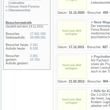
Liebesbeziehu
Lindenallee
»
Ostsee Hotel-Pension
»
Oberwiesenthal
Datum:
31.12.2020
- Besucher:
459
-
Neue Wege
Besucherstatistik
Der Interneta
Gezählt seit dem 19.11.2011
Firma Bristol
medizinisches
Besucher:
17.941.058
psychiatrisch
Seitenaufrufe:
38.689.091
Besucher heute:
2.341
Datum:
17.12.2011
- Besucher:
827
-
Aufrufe heute:
8.530
Besucher
3.061
Psychothe
gestern:
10.764
Als Facharzt 
Aufrufe gestern:
sowie als Psy
einem Leistun
auch in der T
Datum:
21.02.2012
- Besucher:
904
-
Hilfe für 
Die 1-2-GO! K
der freien Ju
Kindern Jugen
arbeiten mit 