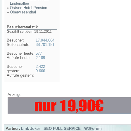
Lindenallee
»
Ostsee Hotel-Pension
»
Oberwiesenthal
Besucherstatistik
Gezählt seit dem 19.11.2011
Besucher:
17.944.084
Seitenaufrufe:
38.701.181
Besucher heute:
577
Aufrufe heute:
2.189
Besucher
2.422
gestern:
9.666
Aufrufe gestern:
Anzeige
Partner:
Link-Joker
-
SEO FULL SERVICE
-
W3Forum