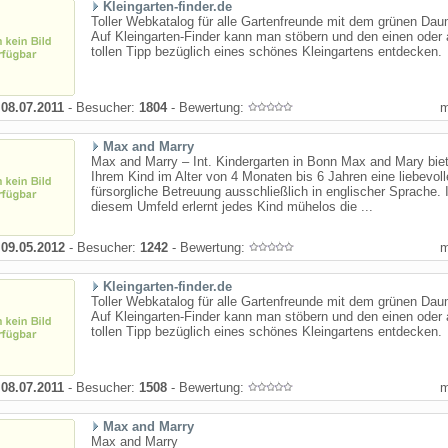
Kleingarten-finder.de
Toller Webkatalog für alle Gartenfreunde mit dem grünen Da
Auf Kleingarten-Finder kann man stöbern und den einen oder
tollen Tipp bezüglich eines schönes Kleingartens entdecken.
:
08.07.2011
- Besucher:
1804
- Bewertung:
Max and Marry
Max and Marry – Int. Kindergarten in Bonn Max and Mary biet
Ihrem Kind im Alter von 4 Monaten bis 6 Jahren eine liebevol
fürsorgliche Betreuung ausschließlich in englischer Sprache. 
diesem Umfeld erlernt jedes Kind mühelos die ...
:
09.05.2012
- Besucher:
1242
- Bewertung:
Kleingarten-finder.de
Toller Webkatalog für alle Gartenfreunde mit dem grünen Da
Auf Kleingarten-Finder kann man stöbern und den einen oder
tollen Tipp bezüglich eines schönes Kleingartens entdecken.
:
08.07.2011
- Besucher:
1508
- Bewertung:
Max and Marry
Max and Marry