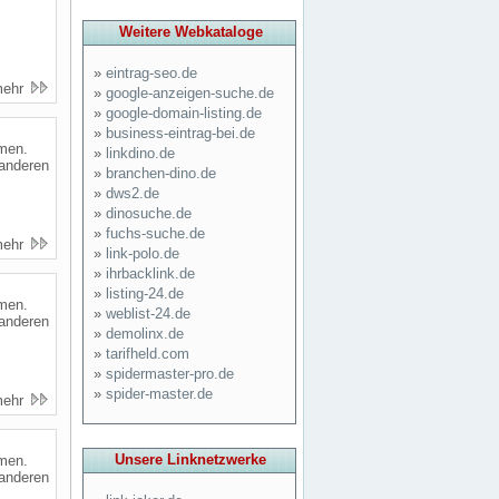
Weitere Webkataloge
»
eintrag-seo.de
mehr
»
google-anzeigen-suche.de
»
google-domain-listing.de
»
business-eintrag-bei.de
umen.
»
linkdino.de
 anderen
»
branchen-dino.de
»
dws2.de
»
dinosuche.de
»
fuchs-suche.de
mehr
»
link-polo.de
»
ihrbacklink.de
»
listing-24.de
umen.
»
weblist-24.de
 anderen
»
demolinx.de
»
tarifheld.com
»
spidermaster-pro.de
»
spider-master.de
mehr
Unsere Linknetzwerke
umen.
 anderen