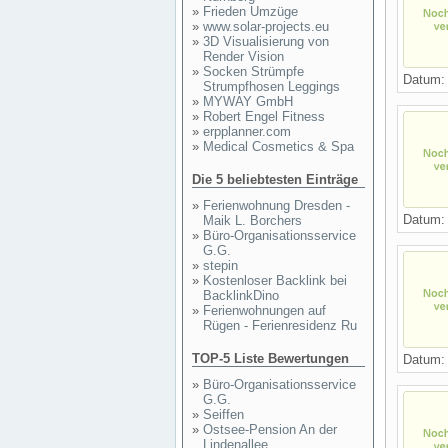
»
Frieden Umzüge
»
www.solar-projects.eu
»
3D Visualisierung von
Render Vision
»
Socken Strümpfe
Datum
Strumpfhosen Leggings
»
MYWAY GmbH
»
Robert Engel Fitness
»
erpplanner.com
»
Medical Cosmetics & Spa
Die 5 beliebtesten Einträge
»
Ferienwohnung Dresden -
Datum
Maik L. Borchers
»
Büro-Organisationsservice
G.G.
»
stepin
»
Kostenloser Backlink bei
BacklinkDino
»
Ferienwohnungen auf
Rügen - Ferienresidenz Ru
TOP-5 Liste Bewertungen
Datum
»
Büro-Organisationsservice
G.G.
»
Seiffen
»
Ostsee-Pension An der
Lindenallee