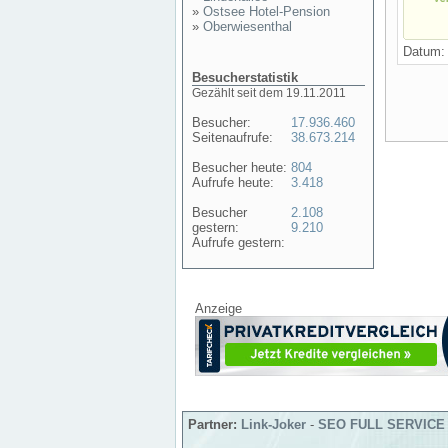
»
Ostsee Hotel-Pension
»
Oberwiesenthal
Datum
Besucherstatistik
Gezählt seit dem 19.11.2011
Besucher:
17.936.460
Seitenaufrufe:
38.673.214
Besucher heute:
804
Aufrufe heute:
3.418
Besucher
2.108
gestern:
9.210
Aufrufe gestern:
Anzeige
Partner:
Link-Joker
-
SEO FULL SERVICE