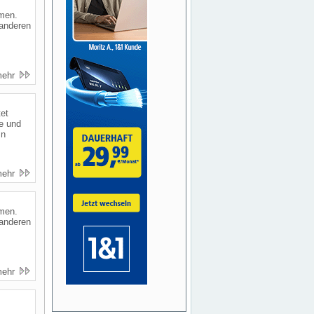
umen.
 anderen
mehr
et
le und
In
mehr
umen.
 anderen
mehr