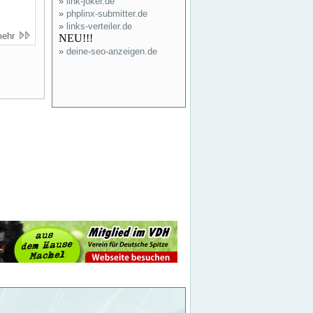
»
link-joker.de
»
phplinx-submitter.de
»
links-verteiler.de
mehr
NEU!!!
»
deine-seo-anzeigen.de