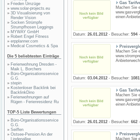
Gas Tarifv
»
Frieden Umzüge
Machen Sie ei
»
www.solar-projects.eu
www.gasvergl
»
3D Visualisierung von
einen Anbiet
Render Vision
»
Socken Strümpfe
Strumpfhosen Leggings
»
MYWAY GmbH
Datum:
26.01.2012
- Besucher:
594
-
»
Robert Engel Fitness
»
erpplanner.com
»
Medical Cosmetics & Spa
Preisvergl
Machen Sie e
www.strompre
Die 5 beliebtesten Einträge
Anbieterwechs
»
Ferienwohnung Dresden -
Maik L. Borchers
»
Büro-Organisationsservice
Datum:
03.04.2012
- Besucher:
1081
G.G.
»
stepin
»
Kostenloser Backlink bei
Gas Tarifv
BacklinkDino
Machen Sie ei
»
Ferienwohnungen auf
www.gasvergl
Rügen - Ferienresidenz Ru
einen Anbiet
TOP-5 Liste Bewertungen
»
Büro-Organisationsservice
Datum:
26.01.2012
- Besucher:
662
-
G.G.
»
Seiffen
Preisvergl
»
Ostsee-Pension An der
Machen Sie e
Lindenallee