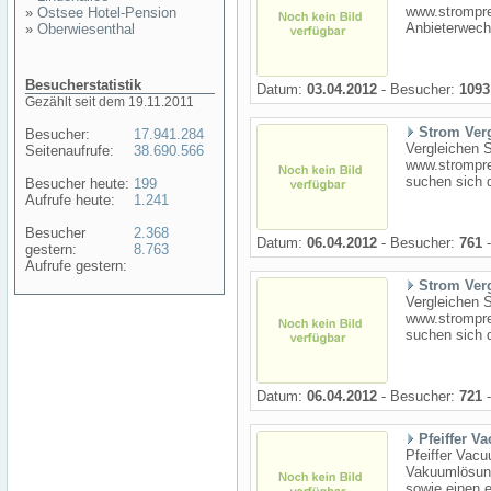
www.strompre
»
Ostsee Hotel-Pension
Anbieterwechs
»
Oberwiesenthal
Besucherstatistik
Datum:
03.04.2012
- Besucher:
1093
Gezählt seit dem 19.11.2011
Strom Ver
Besucher:
17.941.284
Vergleichen S
Seitenaufrufe:
38.690.566
www.stromprei
suchen sich 
Besucher heute:
199
Aufrufe heute:
1.241
Besucher
2.368
Datum:
06.04.2012
- Besucher:
761
-
gestern:
8.763
Aufrufe gestern:
Strom Ver
Vergleichen S
www.stromprei
suchen sich 
Datum:
06.04.2012
- Besucher:
721
-
Pfeiffer V
Pfeiffer Vacu
Vakuumlösung
sowie einen e