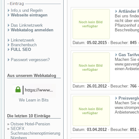
Info,s und Regeln
Artländer 
Webseite eintragen
Bei uns finde
nicht über ei
Das Linknetzwerk
Pflanzenhof 
Webkatalog anmelden
Beschreibung
Linknetzwerk
Datum:
05.02.2015
- Besucher:
845
-
Branchenbuch
FULL SEO
Gas Tarifv
Machen Sie ei
Passwort vergessen?
www.gasvergl
einen Anbiet
Aus unserem Webkatalog
Datum:
26.01.2012
- Besucher:
766
-
Preisvergl
We Learn in Bits
Machen Sie e
www.strompre
Anbieterwechs
Die letzten 10 Einträge
»
Ostsee Hotel-Pension
»
SEOFX
Datum:
03.04.2012
- Besucher:
851
-
Suchmaschinenoptimierung
Nürnberg