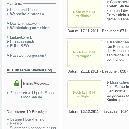
Castroper-
Treten Sie he
Info,s und Regeln
züchten Löwe
Webseite eintragen
Da wir nicht 
gerne in liebe
Das Linknetzwerk
Webkatalog anmelden
Datum:
17.11.2011
- Besucher:
871
-
Linknetzwerk
Branchenbuch
Kaninchen
FULL SEO
Die Kaninche
der Haltung 
zahlreiche G
Passwort vergessen?
beinhaltet.
Aus unserem Webkatalog
Datum:
21.11.2011
- Besucher:
898
-
Meerschw
Just-Schwein
Lieblingstie
e-Zigaretten & Liquids Shop -
aufgepasst de
MoonBee.de
Kinder gemach
Datum:
13.12.2011
- Besucher:
1024
Die letzten 10 Einträge
»
Ostsee Hotel-Pension
»
SEOFX
Suchmaschinenoptimierung