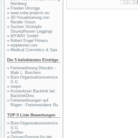
Nürnberg
»
Frieden Umzüge
»
www.solar-projects.eu
»
3D Visualisierung von
Render Vision
»
Socken Strümpfe
Strumpfhosen Leggings
»
MYWAY GmbH
»
Robert Engel Fitness
»
erpplanner.com
»
Medical Cosmetics & Spa
Die 5 beliebtesten Einträge
»
Ferienwohnung Dresden -
Maik L. Borchers
»
Büro-Organisationsservice
G.G.
»
stepin
»
Kostenloser Backlink bei
BacklinkDino
»
Ferienwohnungen auf
Rügen - Ferienresidenz Ru
TOP-5 Liste Bewertungen
»
Büro-Organisationsservice
G.G.
»
Seiffen
»
Ostsee-Pension An der