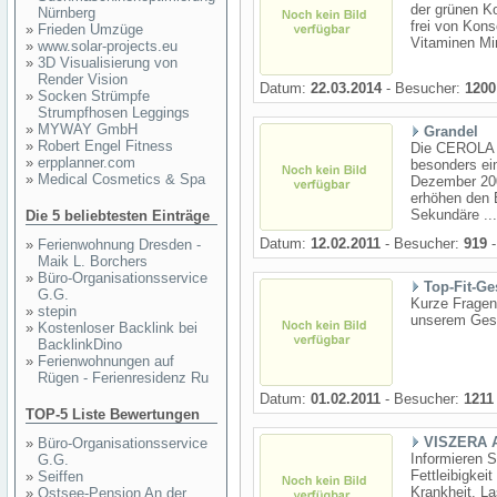
der grünen K
Nürnberg
frei von Kons
»
Frieden Umzüge
Vitaminen Min
»
www.solar-projects.eu
»
3D Visualisierung von
Render Vision
Datum:
22.03.2014
- Besucher:
1200
»
Socken Strümpfe
Strumpfhosen Leggings
»
MYWAY GmbH
Grandel
»
Robert Engel Fitness
Die CEROLA 
»
erpplanner.com
besonders ein
»
Medical Cosmetics & Spa
Dezember 200
erhöhen den
Sekundäre ...
Die 5 beliebtesten Einträge
Datum:
12.02.2011
- Besucher:
919
-
»
Ferienwohnung Dresden -
Maik L. Borchers
»
Büro-Organisationsservice
Top-Fit-G
G.G.
Kurze Fragen
»
stepin
unserem Gesu
»
Kostenloser Backlink bei
BacklinkDino
»
Ferienwohnungen auf
Rügen - Ferienresidenz Ru
Datum:
01.02.2011
- Besucher:
1211
TOP-5 Liste Bewertungen
VISZERA A
»
Büro-Organisationsservice
Informieren 
G.G.
Fettleibigkei
»
Seiffen
Krankheit. La
»
Ostsee-Pension An der