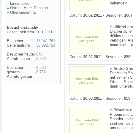
behandeln.
Lindenallee
»
Ostsee Hotel-Pension
»
Oberwiesenthal
Datum:
10.02.2011
- Besucher:
1007
diätfrei a
Besucherstatistik
Diätfrei abn
Gezählt seit dem 19.11.2011
diätlos abneh
verfolgen. Al
Besucher:
17.941.761
beim leicht 
Seitenaufrufe:
38.692.714
Besucher heute:
676
Datum:
20.02.2011
- Besucher:
888
-
Aufrufe heute:
3.389
Besucher
2.368
Andro-Sh
gestern:
8.763
Der Andro-Sh
Aufrufe gestern:
mit seinem So
Fitness-Spor
dann unterstü
Datum:
20.03.2011
- Besucher:
859
-
Proteine u
Protein und E
Sportler und 
sind die hoch
uns schnell u