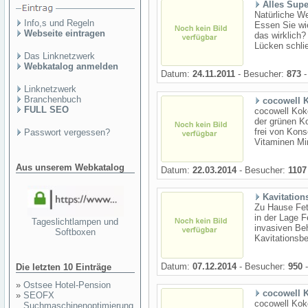
Alles Supe
Natürliche We
Info,s und Regeln
Essen Sie w
Webseite eintragen
das wirklich
Lücken schlie
Das Linknetzwerk
Webkatalog anmelden
Datum:
24.11.2011
- Besucher:
873
-
Linknetzwerk
Branchenbuch
cocowell 
FULL SEO
cocowell Kok
der grünen K
frei von Kons
Passwort vergessen?
Vitaminen Min
Aus unserem Webkatalog
Datum:
22.03.2014
- Besucher:
1107
Kavitatio
Zu Hause Fet
in der Lage F
Tageslichtlampen und
invasiven Be
Softboxen
Kavitationsbe
Datum:
07.12.2014
- Besucher:
950
-
Die letzten 10 Einträge
»
Ostsee Hotel-Pension
cocowell 
»
SEOFX
cocowell Kok
Suchmaschinenoptimierung