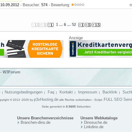
:
10.09.2012
- Besucher:
574
- Bewertung:
1
... 6 ...
52
Anzeige
-
W3Forum
e
Nutzungsbedingungen
Faq
Kontakt
Impressum
Backlink
Such
|
|
|
|
|
|
p3xHosting.de
FULL SEO Serv
pyright © 2013 -2026 by
alle Rechte vorbehalten - Script:
Seite generiert in
0.5605
Sekunden
Unsere Branchenverzeichnisse
Unsere Webkataloge
Branchen-dino.de
Dinosuche.de
Linkdino.de