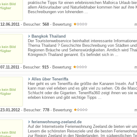
praktische Tipps für einen erlebnisreichen Mallorca Urlaub bie
allem Aktivurlauber und Naturliebhaber kommen hier auf ihre 
Beschreibungen von lohnenden ...
:
12.06.2011
- Besucher:
568
- Bewertung:
Bangkok Thailand
Der Touristenwebservice beinhaltet interessante Information
Thema Thailand ? Geschichte Beschreibung von Städten und
Regionen Bräuche und Sehenswürdigkeiten. Amtlich wird Tha
Königreich Thailand genannt. Es befindet sich in ...
:
07.11.2011
- Besucher:
915
- Bewertung:
Alles über Teneriffa
Hier geht es um Teneriffa die größte der Kanaren Inseln. Auf T
kann man viel erleben und es gibt viel zu sehen. Ob die Mas
Schlucht oder die Giganten. Teneriffa360 zeigt ihnen wo sie 
erleben können und gibt wichtige Tipps ...
:
23.01.2012
- Besucher:
778
- Bewertung:
ferienwohnung-zeeland.de
Auf der Internetseite Ferienwohnung Zeeland.de bieten wir un
Lesern die schönsten Reiseziele und die besten Ferienwohn
zur Region Zeeland in den Niederlanden. Im südwestlichen Te