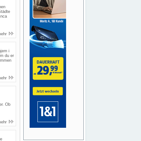
hen
Städte
inca
mehr
hjem i
om du er
 sammen
mehr
er. Ob
mehr
le