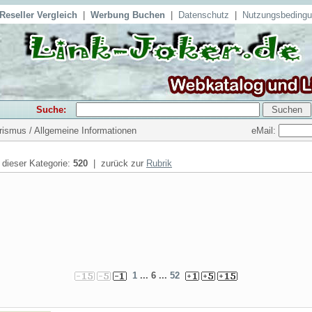
Reseller Vergleich
|
Werbung Buchen
|
Datenschutz
|
Nutzungsbeding
Suche:
eMail:
urismus / Allgemeine Informationen
n dieser Kategorie:
520
| zurück zur
Rubrik
1
... 6 ...
52