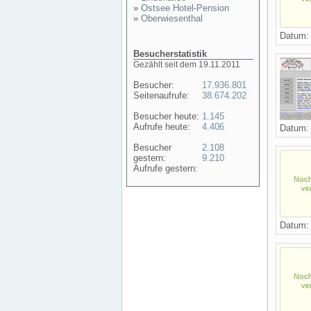
»
Ostsee Hotel-Pension
»
Oberwiesenthal
Datum
Besucherstatistik
Gezählt seit dem 19.11.2011
Besucher:
17.936.801
Seitenaufrufe:
38.674.202
Besucher heute:
1.145
Aufrufe heute:
4.406
Datum
Besucher
2.108
gestern:
9.210
Aufrufe gestern:
Datum