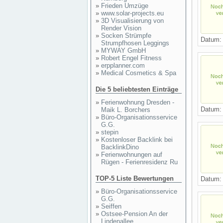
»
Frieden Umzüge
»
www.solar-projects.eu
»
3D Visualisierung von
Render Vision
»
Socken Strümpfe
Datum
Strumpfhosen Leggings
»
MYWAY GmbH
»
Robert Engel Fitness
»
erpplanner.com
»
Medical Cosmetics & Spa
Die 5 beliebtesten Einträge
»
Ferienwohnung Dresden -
Datum
Maik L. Borchers
»
Büro-Organisationsservice
G.G.
»
stepin
»
Kostenloser Backlink bei
BacklinkDino
»
Ferienwohnungen auf
Rügen - Ferienresidenz Ru
TOP-5 Liste Bewertungen
Datum
»
Büro-Organisationsservice
G.G.
»
Seiffen
»
Ostsee-Pension An der
Lindenallee