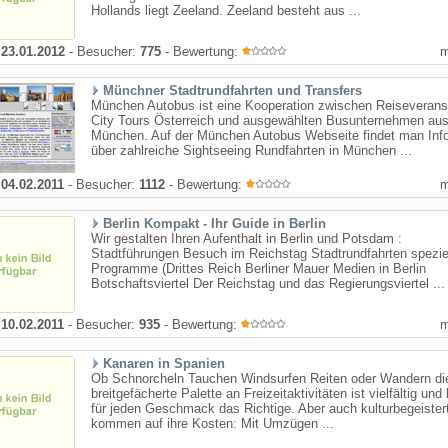
Hollands liegt Zeeland. Zeeland besteht aus ...
:
23.01.2012
- Besucher:
775
- Bewertung:
Münchner Stadtrundfahrten und Transfers
München Autobus ist eine Kooperation zwischen Reiseveranst
City Tours Österreich und ausgewählten Busunternehmen au
München. Auf der München Autobus Webseite findet man Inf
über zahlreiche Sightseeing Rundfahrten in München ...
:
04.02.2011
- Besucher:
1112
- Bewertung:
Berlin Kompakt - Ihr Guide in Berlin
Wir gestalten Ihren Aufenthalt in Berlin und Potsdam :
Stadtführungen Besuch im Reichstag Stadtrundfahrten spezie
Programme (Drittes Reich Berliner Mauer Medien in Berlin
Botschaftsviertel Der Reichstag und das Regierungsviertel ...
:
10.02.2011
- Besucher:
935
- Bewertung:
Kanaren in Spanien
Ob Schnorcheln Tauchen Windsurfen Reiten oder Wandern di
breitgefächerte Palette an Freizeitaktivitäten ist vielfältig und 
für jeden Geschmack das Richtige. Aber auch kulturbegeister
kommen auf ihre Kosten: Mit Umzügen ...