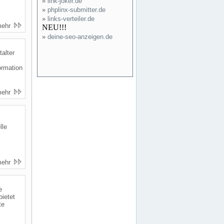
»
link-joker.de
»
phplinx-submitter.de
»
links-verteiler.de
mehr
NEU!!!
»
deine-seo-anzeigen.de
alter
s
ormation
mehr
lle
mehr
e
bietet
te