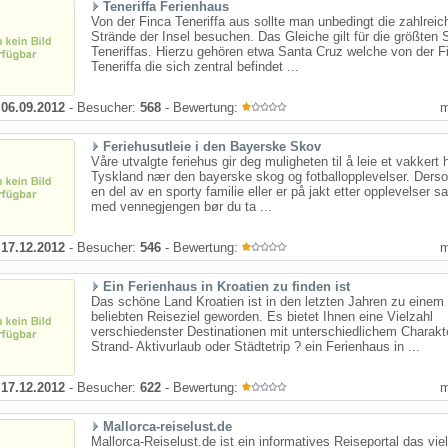
Teneriffa Ferienhaus
Von der Finca Teneriffa aus sollte man unbedingt die zahlreic
Strände der Insel besuchen. Das Gleiche gilt für die größten 
Teneriffas. Hierzu gehören etwa Santa Cruz welche von der F
Teneriffa die sich zentral befindet ...
:
06.09.2012
- Besucher:
568
- Bewertung:
Feriehusutleie i den Bayerske Skov
Våre utvalgte feriehus gir deg muligheten til å leie et vakkert 
Tyskland nær den bayerske skog og fotballopplevelser. Ders
en del av en sporty familie eller er på jakt etter opplevelser
med vennegjengen bør du ta ...
:
17.12.2012
- Besucher:
546
- Bewertung:
Ein Ferienhaus in Kroatien zu finden ist
Das schöne Land Kroatien ist in den letzten Jahren zu einem
beliebten Reiseziel geworden. Es bietet Ihnen eine Vielzahl
verschiedenster Destinationen mit unterschiedlichem Charakt
Strand- Aktivurlaub oder Städtetrip ? ein Ferienhaus in ...
:
17.12.2012
- Besucher:
622
- Bewertung:
Mallorca-reiselust.de
Mallorca-Reiselust.de ist ein informatives Reiseportal das vie