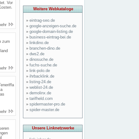
tet. Vor
Kosten.
Weitere Webkataloge
»
eintrag-seo.de
mehr
»
google-anzeigen-suche.de
»
google-domain-listing.de
»
business-eintrag-bei.de
en zum
»
linkdino.de
»
branchen-dino.de
iland
»
dws2.de
»
dinosuche.de
»
fuchs-suche.de
mehr
»
link-polo.de
»
ihrbacklink.de
»
listing-24.de
eneriffa
»
weblist-24.de
ca
»
demolinx.de
was
»
tarifheld.com
»
spidermaster-pro.de
»
spider-master.de
mehr
Unsere Linknetzwerke
seren
ungen
il