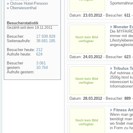
Sporternähru
»
Ostsee Hotel-Pension
»
Oberwiesenthal
Datum:
23.03.2012
- Besucher:
611
-
Besucherstatistik
Monster E
Gezählt seit dem 19.11.2011
Die MYFAIRD
immer mit de
Besucher:
17.938.929
Lifestyleber
Seitenaufrufe:
38.681.185
angesagteste
Besucher heute:
212
Aufrufe heute:
624
Datum:
24.03.2012
- Besucher:
623
-
Besucher
3.061
gestern:
10.764
Tribulus T
Aufrufe gestern:
Auf nutrinax
2500g.html ka
interessiert 
Informationen 
Datum:
28.03.2012
- Besucher:
889
-
Fitness Art
Wenn man ger
benötigt man 
wo findet man
in Form zu ha