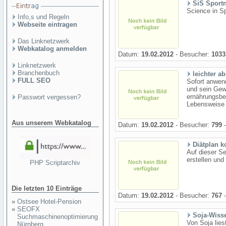
SiS Sport
Science in S
Info,s und Regeln
Webseite eintragen
Das Linknetzwerk
Webkatalog anmelden
Datum:
19.02.2012
- Besucher:
1033
Linknetzwerk
Branchenbuch
leichter 
FULL SEO
Sofort anwen
und sein Gew
ernährungsbe
Passwort vergessen?
Lebensweise 
Aus unserem Webkatalog
Datum:
19.02.2012
- Besucher:
799
-
Diätplan k
Auf dieser Se
erstellen un
PHP Scriptarchiv
Die letzten 10 Einträge
Datum:
19.02.2012
- Besucher:
767
-
»
Ostsee Hotel-Pension
»
SEOFX
Soja-Wiss
Suchmaschinenoptimierung
Von Soja lie
Nürnberg