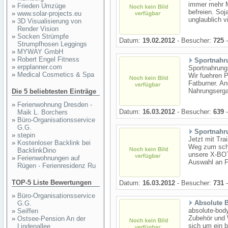
immer mehr M
»
Frieden Umzüge
befreien. Soj
»
www.solar-projects.eu
unglaublich v
»
3D Visualisierung von
Render Vision
»
Socken Strümpfe
Datum:
19.02.2012
- Besucher:
725
-
Strumpfhosen Leggings
»
MYWAY GmbH
»
Robert Engel Fitness
Sportnahr
»
erpplanner.com
Sportnahrung 
»
Medical Cosmetics & Spa
Wir fuehren 
Fatburner. A
Nahrungserga
Die 5 beliebtesten Einträge
»
Ferienwohnung Dresden -
Datum:
16.03.2012
- Besucher:
639
-
Maik L. Borchers
»
Büro-Organisationsservice
G.G.
Sportnahr
»
stepin
Jetzt mit Tra
»
Kostenloser Backlink bei
Weg zum sch
BacklinkDino
unsere X-BOT
»
Ferienwohnungen auf
Auswahl an Fi
Rügen - Ferienresidenz Ru
TOP-5 Liste Bewertungen
Datum:
16.03.2012
- Besucher:
731
-
»
Büro-Organisationsservice
Absolute 
G.G.
absolute-body
»
Seiffen
Zubehör und 
»
Ostsee-Pension An der
sich um ein b
Lindenallee