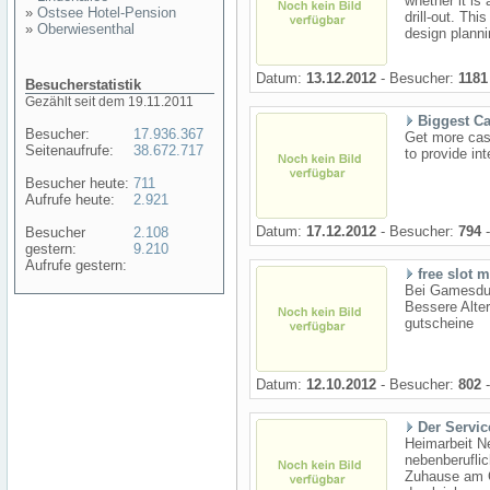
whether it is
»
Ostsee Hotel-Pension
drill-out. Th
»
Oberwiesenthal
design planni
Datum:
13.12.2012
- Besucher:
1181
Besucherstatistik
Gezählt seit dem 19.11.2011
Biggest Ca
Besucher:
17.936.367
Get more casi
Seitenaufrufe:
38.672.717
to provide int
Besucher heute:
711
Aufrufe heute:
2.921
Datum:
17.12.2012
- Besucher:
794
-
Besucher
2.108
gestern:
9.210
Aufrufe gestern:
free slot
Bei Gamesdue
Bessere Alter
gutscheine
Datum:
12.10.2012
- Besucher:
802
-
Der Servic
Heimarbeit N
nebenberuflic
Zuhause am Co