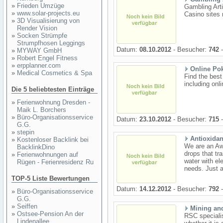
»
Frieden Umzüge
Gambling Arti
»
www.solar-projects.eu
Casino sites 
»
3D Visualisierung von
Render Vision
»
Socken Strümpfe
Strumpfhosen Leggings
Datum:
08.10.2012
- Besucher:
742
-
»
MYWAY GmbH
»
Robert Engel Fitness
»
erpplanner.com
Online Po
»
Medical Cosmetics & Spa
Find the bes
including onl
Die 5 beliebtesten Einträge
»
Ferienwohnung Dresden -
Maik L. Borchers
»
Büro-Organisationsservice
Datum:
23.10.2012
- Besucher:
715
-
G.G.
»
stepin
Antioxidan
»
Kostenloser Backlink bei
We are an Aw
BacklinkDino
drops that tr
»
Ferienwohnungen auf
water with el
Rügen - Ferienresidenz Ru
needs. Just a
TOP-5 Liste Bewertungen
Datum:
14.12.2012
- Besucher:
792
-
»
Büro-Organisationsservice
G.G.
»
Seiffen
Mining and
»
Ostsee-Pension An der
RSC specialis
Lindenallee