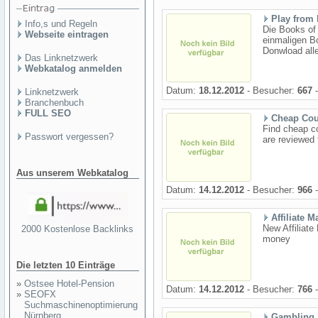
Play from 
Info,s und Regeln
Die Books of
Webseite eintragen
einmaligen B
Donwload alle
Das Linknetzwerk
Webkatalog anmelden
Datum:
18.12.2012
- Besucher:
667
-
Linknetzwerk
Branchenbuch
FULL SEO
Cheap Cou
Find cheap co
Passwort vergessen?
are reviewed 
Aus unserem Webkatalog
Datum:
14.12.2012
- Besucher:
966
-
Affiliate 
New Affiliate
2000 Kostenlose Backlinks
money
Die letzten 10 Einträge
»
Ostsee Hotel-Pension
Datum:
14.12.2012
- Besucher:
766
-
»
SEOFX
Suchmaschinenoptimierung
Nürnberg
Gambling A