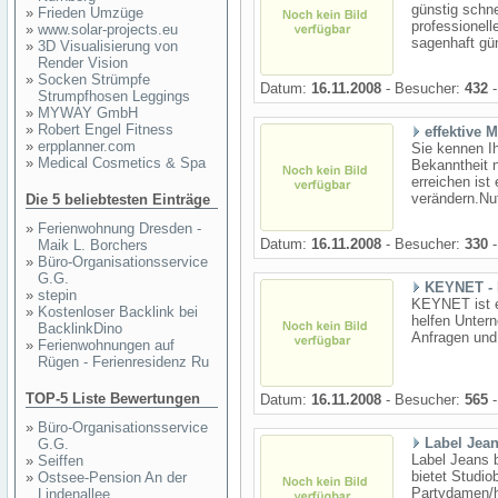
günstig schne
»
Frieden Umzüge
professionell
»
www.solar-projects.eu
sagenhaft gün
»
3D Visualisierung von
Render Vision
»
Socken Strümpfe
Datum:
16.11.2008
- Besucher:
432
-
Strumpfhosen Leggings
»
MYWAY GmbH
»
Robert Engel Fitness
effektive 
»
erpplanner.com
Sie kennen I
»
Medical Cosmetics & Spa
Bekanntheit 
erreichen ist
verändern.Nu
Die 5 beliebtesten Einträge
»
Ferienwohnung Dresden -
Datum:
16.11.2008
- Besucher:
330
-
Maik L. Borchers
»
Büro-Organisationsservice
G.G.
KEYNET - I
»
stepin
KEYNET ist e
»
Kostenloser Backlink bei
helfen Unter
BacklinkDino
Anfragen und
»
Ferienwohnungen auf
Rügen - Ferienresidenz Ru
TOP-5 Liste Bewertungen
Datum:
16.11.2008
- Besucher:
565
-
»
Büro-Organisationsservice
Label Jea
G.G.
Label Jeans b
»
Seiffen
bietet Studio
»
Ostsee-Pension An der
Partydamen/h
Lindenallee