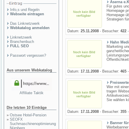
Aserna e.K
Für gutes und
Info,s und Regeln
Homepage pri
Webseite eintragen
Homepage übe
Strategien fü
Das Linknetzwerk
Webkatalog anmelden
Datum:
25.11.2008
- Besucher:
422
-
Linknetzwerk
Branchenbuch
Hahn Media
FULL SEO
Marketing un
ganzheitliche
Leistungsspe
Passwort vergessen?
Öffentlichkeit
Aus unserem Webkatalog
Datum:
17.11.2008
- Besucher:
465
-
Preiswerte
Wer mit einer
tragen Webse
Affiliate Taktik
Artikelverzei
Sie wählen kö
Die letzten 10 Einträge
Datum:
17.11.2008
- Besucher:
355
-
»
Ostsee Hotel-Pension
»
SEOFX
Banner für
Suchmaschinenoptimierung
Werbebanner B
Nürnberg