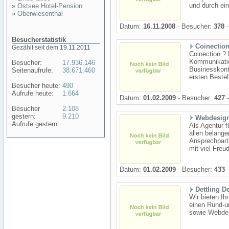
und durch ei
»
Ostsee Hotel-Pension
»
Oberwiesenthal
Datum:
16.11.2008
- Besucher:
378
-
Besucherstatistik
Coinectio
Gezählt seit dem 19.11.2011
Coinection ?
Kommunikatio
Besucher:
17.936.146
Businesskonta
Seitenaufrufe:
38.671.460
ersten Bestel
Besucher heute:
490
Aufrufe heute:
1.664
Datum:
01.02.2009
- Besucher:
427
-
Besucher
2.108
gestern:
9.210
Webdesign
Aufrufe gestern:
Als Agentur f
allen belang
Ansprechpart
mit viel Freu
Datum:
01.02.2009
- Besucher:
433
-
Dettling D
Wir bieten Ih
einen Rund-um
sowie Webde