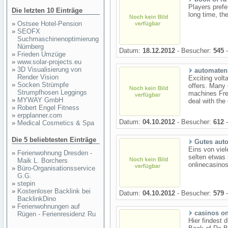
Players prefe
Die letzten 10 Einträge
long time, the
»
Ostsee Hotel-Pension
»
SEOFX
Suchmaschinenoptimierung
Nürnberg
Datum:
18.12.2012
- Besucher:
545
-
»
Frieden Umzüge
»
www.solar-projects.eu
»
3D Visualisierung von
automatens
Render Vision
Exciting volt
»
Socken Strümpfe
offers. Many
Strumpfhosen Leggings
machines Free
»
MYWAY GmbH
deal with th
»
Robert Engel Fitness
»
erpplanner.com
Datum:
04.10.2012
- Besucher:
612
-
»
Medical Cosmetics & Spa
Die 5 beliebtesten Einträge
Gutes auto
Eins von viel
»
Ferienwohnung Dresden -
selten etwas 
Maik L. Borchers
onlinecasino
»
Büro-Organisationsservice
G.G.
»
stepin
»
Kostenloser Backlink bei
Datum:
04.10.2012
- Besucher:
579
-
BacklinkDino
»
Ferienwohnungen auf
casinos on
Rügen - Ferienresidenz Ru
Hier findest 