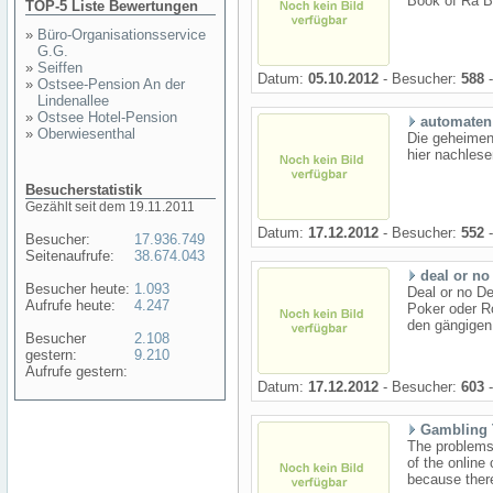
Book of Ra B
TOP-5 Liste Bewertungen
»
Büro-Organisationsservice
G.G.
»
Seiffen
Datum:
05.10.2012
- Besucher:
588
-
»
Ostsee-Pension An der
Lindenallee
»
Ostsee Hotel-Pension
automaten 
»
Oberwiesenthal
Die geheimen 
hier nachles
Besucherstatistik
Gezählt seit dem 19.11.2011
Datum:
17.12.2012
- Besucher:
552
-
Besucher:
17.936.749
Seitenaufrufe:
38.674.043
deal or no
Besucher heute:
1.093
Deal or no D
Aufrufe heute:
4.247
Poker oder Ro
den gängigen
Besucher
2.108
gestern:
9.210
Aufrufe gestern:
Datum:
17.12.2012
- Besucher:
603
-
Gambling T
The problems 
of the online
because ther