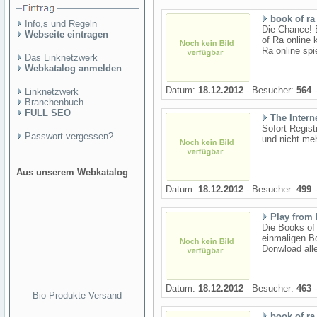
book of ra
Info,s und Regeln
Die Chance! 
Webseite eintragen
of Ra online
Ra online spi
Das Linknetzwerk
Webkatalog anmelden
Datum:
18.12.2012
- Besucher:
564
-
Linknetzwerk
Branchenbuch
FULL SEO
The Intern
Sofort Regis
Passwort vergessen?
und nicht me
Aus unserem Webkatalog
Datum:
18.12.2012
- Besucher:
499
-
Play from 
Die Books of
einmaligen B
Donwload alle
Datum:
18.12.2012
- Besucher:
463
-
Bio-Produkte Versand
book of ra