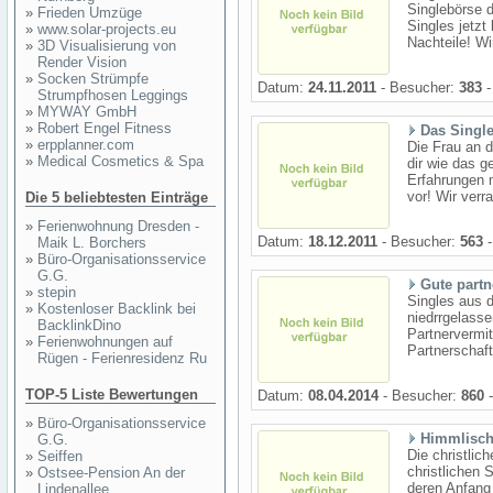
Singlebörse 
»
Frieden Umzüge
Singles jetzt
»
www.solar-projects.eu
Nachteile! Wi
»
3D Visualisierung von
Render Vision
»
Socken Strümpfe
Datum:
24.11.2011
- Besucher:
383
-
Strumpfhosen Leggings
»
MYWAY GmbH
»
Robert Engel Fitness
Das Single
»
erpplanner.com
Die Frau an d
»
Medical Cosmetics & Spa
dir wie das g
Erfahrungen m
vor! Wir verra
Die 5 beliebtesten Einträge
»
Ferienwohnung Dresden -
Datum:
18.12.2011
- Besucher:
563
-
Maik L. Borchers
»
Büro-Organisationsservice
G.G.
Gute partn
»
stepin
Singles aus 
»
Kostenloser Backlink bei
niedrrgelasse
BacklinkDino
Partnervermi
»
Ferienwohnungen auf
Partnerschaft
Rügen - Ferienresidenz Ru
TOP-5 Liste Bewertungen
Datum:
08.04.2014
- Besucher:
860
-
»
Büro-Organisationsservice
Himmlisch
G.G.
Die christlic
»
Seiffen
christlichen 
»
Ostsee-Pension An der
deren Anfang 
Lindenallee