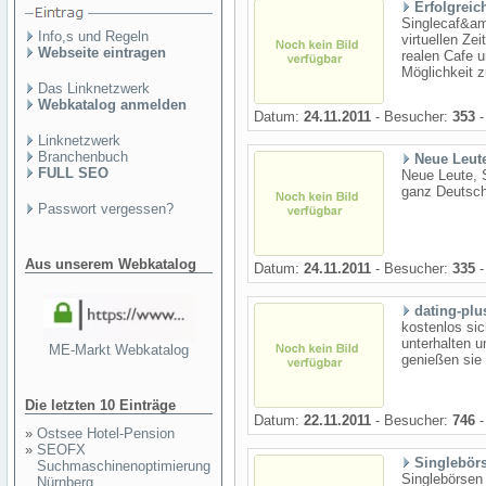
Erfolgreic
Singlecaf&am
Info,s und Regeln
virtuellen Zei
Webseite eintragen
realen Cafe 
Möglichkeit z
Das Linknetzwerk
Webkatalog anmelden
Datum:
24.11.2011
- Besucher:
353
-
Linknetzwerk
Branchenbuch
Neue Leute
FULL SEO
Neue Leute, S
ganz Deutsch
Passwort vergessen?
Aus unserem Webkatalog
Datum:
24.11.2011
- Besucher:
335
-
dating-plu
kostenlos si
unterhalten u
ME-Markt Webkatalog
genießen sie 
Die letzten 10 Einträge
Datum:
22.11.2011
- Besucher:
746
-
»
Ostsee Hotel-Pension
»
SEOFX
Singlebör
Suchmaschinenoptimierung
Singlebörsen
Nürnberg