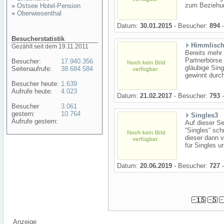
zum Beziehung
»
Ostsee Hotel-Pension
»
Oberwiesenthal
Datum:
30.01.2015
- Besucher:
894
-
Besucherstatistik
Himmlisch
Gezählt seit dem 19.11.2011
Bereits mehr 
Partnerbörse 
Besucher:
17.940.356
gläubige Sing
Seitenaufrufe:
38.684.584
gewinnt durchs
Besucher heute:
1.639
Aufrufe heute:
4.023
Datum:
21.02.2017
- Besucher:
793
-
Besucher
3.061
gestern:
10.764
Singles3
Aufrufe gestern:
Auf dieser S
“Singles“ sch
dieser dann v
für Singles u
Datum:
20.06.2019
- Besucher:
727
-
Anzeige