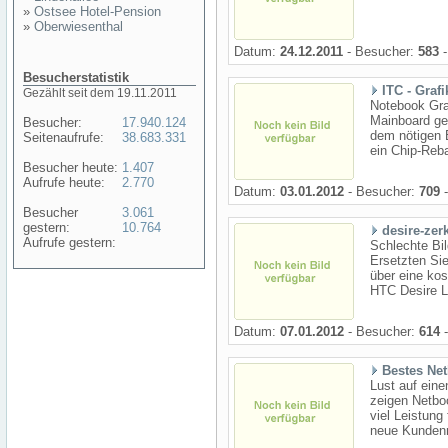
»
Ostsee Hotel-Pension
»
Oberwiesenthal
Datum:
24.12.2011
- Besucher:
583
-
Besucherstatistik
ITC - Grafi
Gezählt seit dem 19.11.2011
Notebook Gra
Mainboard gew
Besucher:
17.940.124
dem nötigen 
Seitenaufrufe:
38.683.331
ein Chip-Reba
Besucher heute:
1.407
Aufrufe heute:
2.770
Datum:
03.01.2012
- Besucher:
709
-
Besucher
3.061
gestern:
10.764
desire-zer
Aufrufe gestern:
Schlechte Bil
Ersetzten Si
über eine kos
HTC Desire L
Datum:
07.01.2012
- Besucher:
614
-
Bestes Ne
Lust auf ein
zeigen Netboo
viel Leistung
neue Kundenm