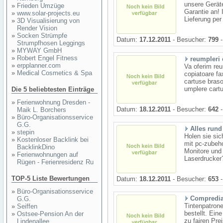
unsere Geräte
»
Frieden Umzüge
Garantie an! 
»
www.solar-projects.eu
Lieferung per
»
3D Visualisierung von
Render Vision
»
Socken Strümpfe
Datum:
17.12.2011
- Besucher:
799
-
Strumpfhosen Leggings
»
MYWAY GmbH
»
Robert Engel Fitness
reumpleri 
»
erpplanner.com
Va oferim reu
»
Medical Cosmetics & Spa
copiatoare fa
cartuse braso
umplere cartu
Die 5 beliebtesten Einträge
»
Ferienwohnung Dresden -
Datum:
18.12.2011
- Besucher:
642
-
Maik L. Borchers
»
Büro-Organisationsservice
G.G.
Alles run
»
stepin
Holen sie sic
»
Kostenloser Backlink bei
mit pc-zubeho
BacklinkDino
Monitore und
»
Ferienwohnungen auf
Laserdrucker
Rügen - Ferienresidenz Ru
TOP-5 Liste Bewertungen
Datum:
18.12.2011
- Besucher:
653
-
»
Büro-Organisationsservice
Compredia
G.G.
Tintenpatron
»
Seiffen
bestellt. Ein
»
Ostsee-Pension An der
zu fairen Pre
Lindenallee