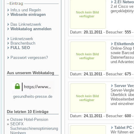
2.El Netwo
2.el Cisco v
Info,s und Regeln
gerçekleþtiri
Webseite eintragen
Das Linknetzwerk
Webkatalog anmelden
Datum:
20.11.2011
- Besucher:
555
-
Linknetzwerk
Branchenbuch
Etikettend
FULL SEO
Online-Shop f
sowie Barcod
Datenerfassu
Passwort vergessen?
und Advantech
Aus unserem Webkatalog
Datum:
24.11.2011
- Besucher:
675
-
Server Ver
Server-Vergle
Überblick üb
gesundheits-presse.de
Webseitenbet
und einzelne
Die letzten 10 Einträge
Datum:
24.11.2011
- Besucher:
600
-
»
Ostsee Hotel-Pension
»
SEOFX
Tablet PC
Suchmaschinenoptimierung
Wir führen e
Nürnberg