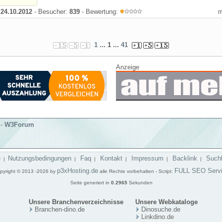
:
24.10.2012
- Besucher:
839
- Bewertung:
1
... 1 ...
41
Anzeige
-
W3Forum
e
Nutzungsbedingungen
Faq
Kontakt
Impressum
Backlink
Such
|
|
|
|
|
|
p3xHosting.de
FULL SEO Serv
pyright © 2013 -2026 by
alle Rechte vorbehalten - Script:
Seite generiert in
0.2965
Sekunden
Unsere Branchenverzeichnisse
Unsere Webkataloge
Branchen-dino.de
Dinosuche.de
Linkdino.de