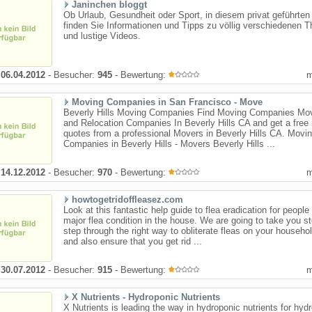
Janinchen bloggt
Ob Urlaub, Gesundheit oder Sport, in diesem privat geführte
finden Sie Informationen und Tipps zu völlig verschiedenen 
und lustige Videos.
:
06.04.2012
- Besucher:
945
- Bewertung:
Moving Companies in San Francisco - Move
Beverly Hills Moving Companies Find Moving Companies Mo
and Relocation Companies In Beverly Hills CA and get a free
quotes from a professional Movers in Beverly Hills CA. Movi
Companies in Beverly Hills - Movers Beverly Hills ...
:
14.12.2012
- Besucher:
970
- Bewertung:
howtogetridoffleasez.com
Look at this fantastic help guide to flea eradication for people
major flea condition in the house. We are going to take you s
step through the right way to obliterate fleas on your househo
and also ensure that you get rid ...
:
30.07.2012
- Besucher:
915
- Bewertung:
X Nutrients - Hydroponic Nutrients
X Nutrients is leading the way in hydroponic nutrients for hyd