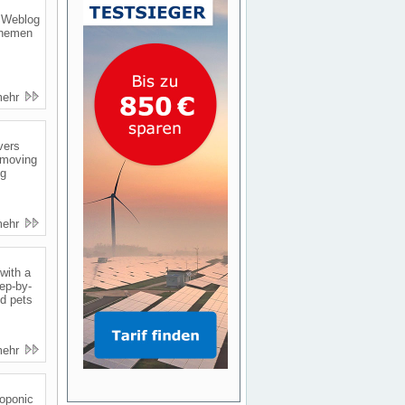
n Weblog
Themen
mehr
vers
 moving
ng
mehr
 with a
tep-by-
ld pets
mehr
roponic