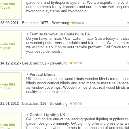
gardeners and hydroponic systems. We are experts in providi
notch nutrients for hydroponics and our team are well acquain
hydroponic systems and hydroponic ...
:
28.09.2011
- Besucher:
1077
- Bewertung:
Termite removal in Coatesville PA
Do you have termites? Call Exterminator Steve today of thos
unwanted pests. Very affordable and fair prices. We guarantee
we will find a solution to your termite problem. Call Steve for a
your pesticide needs.
:
14.12.2012
- Besucher:
902
- Bewertung:
Vertical Blinds
UK online shop selling wood blinds wooden blinds roman blinds
blinds wood vertical blinds and also made to measure venetia
as window coverings. Wooden blinds direct real wood blinds 
quality timbers in wooden ...
:
23.01.2012
- Besucher:
936
- Bewertung:
Garden Lighting UK
GA Lighting are one of the leading garden lighting suppliers t
garden design community. GA Lighting offer a professional a
friendly service when it comes to the choosing of and installat