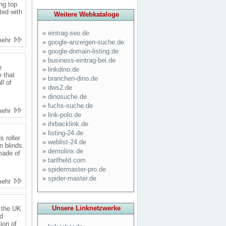
ng top
ted with
Weitere Webkataloge
»
eintrag-seo.de
mehr
»
google-anzeigen-suche.de
»
google-domain-listing.de
»
business-eintrag-bei.de
e
»
linkdino.de
 that
»
branchen-dino.de
ll of
»
dws2.de
»
dinosuche.de
»
fuchs-suche.de
mehr
»
link-polo.de
»
ihrbacklink.de
»
listing-24.de
 roller
»
weblist-24.de
n blinds
»
demolinx.de
made of
»
tarifheld.com
»
spidermaster-pro.de
»
spider-master.de
mehr
Unsere Linknetzwerke
o the UK
nd
ion of