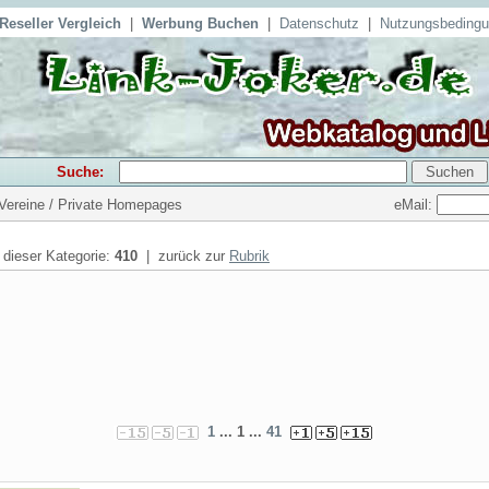
Reseller Vergleich
|
Werbung Buchen
|
Datenschutz
|
Nutzungsbeding
Suche:
eMail:
 Vereine / Private Homepages
n dieser Kategorie:
410
| zurück zur
Rubrik
1
... 1 ...
41