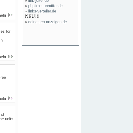
»
link-joker.de
»
phplinx-submitter.de
»
links-verteiler.de
mehr
NEU!!!
»
deine-seo-anzeigen.de
es for
e
ch
mehr
Free
mehr
and
se units