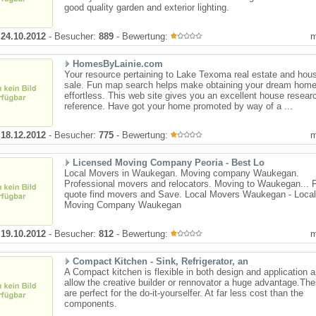
good quality garden and exterior lighting.
:
24.10.2012
- Besucher:
889
- Bewertung:
HomesByLainie.com
Your resource pertaining to Lake Texoma real estate and hous
sale. Fun map search helps make obtaining your dream hom
effortless. This web site gives you an excellent house resear
reference. Have got your home promoted by way of a ...
:
18.12.2012
- Besucher:
775
- Bewertung:
Licensed Moving Company Peoria - Best Lo
Local Movers in Waukegan. Moving company Waukegan.
Professional movers and relocators. Moving to Waukegan... 
quote find movers and Save. Local Movers Waukegan - Local
Moving Company Waukegan
:
19.10.2012
- Besucher:
812
- Bewertung:
Compact Kitchen - Sink, Refrigerator, an
A Compact kitchen is flexible in both design and application 
allow the creative builder or rennovator a huge advantage.The
are perfect for the do-it-yourselfer. At far less cost than the
components.