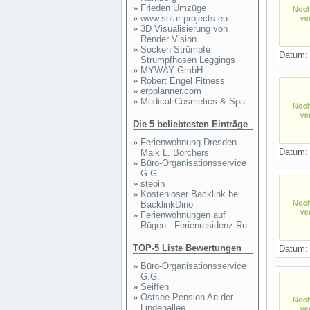
»
Frieden Umzüge
»
www.solar-projects.eu
»
3D Visualisierung von
Render Vision
»
Socken Strümpfe
Datum
Strumpfhosen Leggings
»
MYWAY GmbH
»
Robert Engel Fitness
»
erpplanner.com
»
Medical Cosmetics & Spa
Die 5 beliebtesten Einträge
»
Ferienwohnung Dresden -
Datum
Maik L. Borchers
»
Büro-Organisationsservice
G.G.
»
stepin
»
Kostenloser Backlink bei
BacklinkDino
»
Ferienwohnungen auf
Rügen - Ferienresidenz Ru
TOP-5 Liste Bewertungen
Datum
»
Büro-Organisationsservice
G.G.
»
Seiffen
»
Ostsee-Pension An der
Lindenallee