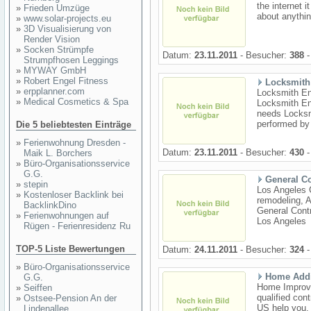
the internet 
»
Frieden Umzüge
about anythin
»
www.solar-projects.eu
»
3D Visualisierung von
Render Vision
»
Socken Strümpfe
Datum:
23.11.2011
- Besucher:
388
-
Strumpfhosen Leggings
»
MYWAY GmbH
»
Robert Engel Fitness
Locksmith
»
erpplanner.com
Locksmith En
»
Medical Cosmetics & Spa
Locksmith En
needs Locksmi
performed by
Die 5 beliebtesten Einträge
»
Ferienwohnung Dresden -
Datum:
23.11.2011
- Besucher:
430
-
Maik L. Borchers
»
Büro-Organisationsservice
G.G.
General Co
»
stepin
Los Angeles C
»
Kostenloser Backlink bei
remodeling, 
BacklinkDino
General Cont
»
Ferienwohnungen auf
Los Angeles
Rügen - Ferienresidenz Ru
TOP-5 Liste Bewertungen
Datum:
24.11.2011
- Besucher:
324
-
»
Büro-Organisationsservice
Home Addit
G.G.
Home Improve
»
Seiffen
qualified co
»
Ostsee-Pension An der
US help you.
Lindenallee