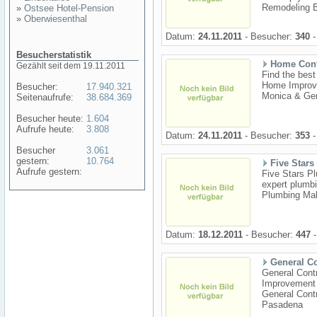
Remodeling B
»
Ostsee Hotel-Pension
»
Oberwiesenthal
Datum:
24.11.2011
- Besucher:
340
-
Besucherstatistik
Home Cont
Gezählt seit dem 19.11.2011
Find the best
Home Improve
Besucher:
17.940.321
Monica & Gen
Seitenaufrufe:
38.684.369
Besucher heute:
1.604
Aufrufe heute:
3.808
Datum:
24.11.2011
- Besucher:
353
-
Besucher
3.061
gestern:
10.764
Five Star
Aufrufe gestern:
Five Stars Pl
expert plumbi
Plumbing Mal
Datum:
18.12.2011
- Besucher:
447
-
General Co
General Cont
Improvement p
General Cont
Pasadena