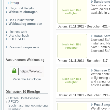
Sandstone
Sandstone Til
Info,s und Regeln
warm colors t
Webseite eintragen
available in 
Das Linknetzwerk
Webkatalog anmelden
Datum:
25.11.2011
- Besucher:
421
-
Linknetzwerk
Branchenbuch
Home Safes
FULL SEO
Licensed Safe
install and R
Safe Combina
Passwort vergessen?
Licensed Safe
Aus unserem Webkatalog
Datum:
21.11.2011
- Besucher:
417
-
Siamese C
Written cont
enlightening 
Vedische Astrologie
and caring fo
articles writt
Die letzten 10 Einträge
Datum:
20.11.2011
- Besucher:
399
-
»
Ostsee Hotel-Pension
»
SEOFX
Free Samp
Suchmaschinenoptimierung
We all love fr
Nürnberg