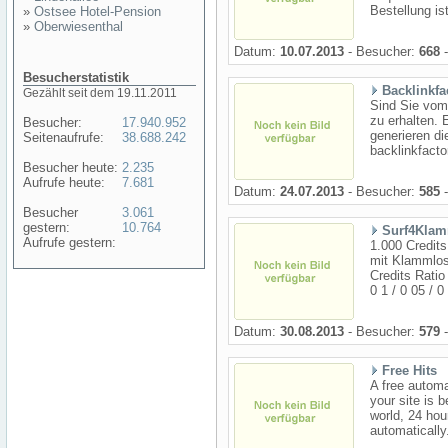
Bestellung is
»
Ostsee Hotel-Pension
»
Oberwiesenthal
Datum:
10.07.2013
- Besucher:
668
-
Besucherstatistik
Backlinkfa
Gezählt seit dem 19.11.2011
Sind Sie vom
zu erhalten. 
Besucher:
17.940.952
generieren di
Seitenaufrufe:
38.688.242
backlinkfactor
Besucher heute:
2.235
Aufrufe heute:
7.681
Datum:
24.07.2013
- Besucher:
585
-
Besucher
3.061
gestern:
10.764
Surf4Klam
Aufrufe gestern:
1.000 Credits
mit Klammlos
Credits Ratio
0 1 / 0 05 / 0 
Datum:
30.08.2013
- Besucher:
579
-
Free Hits
A free automa
your site is 
world, 24 hou
automatically