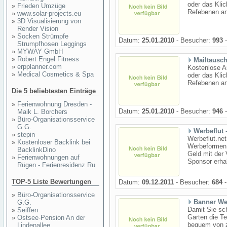
oder das Kli
»
Frieden Umzüge
Refebenen ang
»
www.solar-projects.eu
»
3D Visualisierung von
Render Vision
»
Socken Strümpfe
Datum:
25.01.2010
- Besucher:
993
-
Strumpfhosen Leggings
»
MYWAY GmbH
»
Robert Engel Fitness
Mailtausc
»
erpplanner.com
Kostenlose A
»
Medical Cosmetics & Spa
oder das Kli
Refebenen ang
Die 5 beliebtesten Einträge
»
Ferienwohnung Dresden -
Datum:
25.01.2010
- Besucher:
946
-
Maik L. Borchers
»
Büro-Organisationsservice
G.G.
Werbeflut
»
stepin
Werbeflut.ne
»
Kostenloser Backlink bei
Werbeformen 
BacklinkDino
Geld mit der
»
Ferienwohnungen auf
Sponsor erhal
Rügen - Ferienresidenz Ru
TOP-5 Liste Bewertungen
Datum:
09.12.2011
- Besucher:
684
-
»
Büro-Organisationsservice
Banner We
G.G.
Damit Sie sch
»
Seiffen
Garten die T
»
Ostsee-Pension An der
bequem von z
Lindenallee