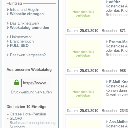
adfritz
Kostenlose A
Info,s und Regeln
oder das Kli
Webseite eintragen
Refebenen an
Das Linknetzwerk
Webkatalog anmelden
Datum:
25.01.2010
- Besucher:
871
-
Linknetzwerk
Branchenbuch
Promo-Mai
FULL SEO
Kostenlose A
oder das Kli
Refebenen an
Passwort vergessen?
Aus unserem Webkatalog
Datum:
25.01.2010
- Besucher:
988
-
E-Mail Kn
Kostenlose A
können dann 
Druckwerbung verkaufen
Downline ver
Die letzten 10 Einträge
Datum:
25.01.2010
- Besucher:
2343
»
Ostsee Hotel-Pension
»
SEOFX
Ass-Mailt
Suchmaschinenoptimierung
Kostenlose A
Nürnberg