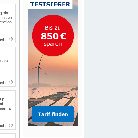
 globe
inition
eration
mehr
y are
mehr
 up
nd
learn a
mehr