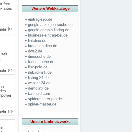
t free
ux sites
Weitere Webkataloge
»
eintrag-seo.de
»
google-anzeigen-suche.de
mehr
»
google-domain-listing.de
»
business-eintrag-bei.de
»
linkdino.de
»
branchen-dino.de
»
dws2.de
 seit
»
dinosuche.de
.
»
fuchs-suche.de
»
link-polo.de
mehr
»
ihrbacklink.de
»
listing-24.de
»
weblist-24.de
 in
»
demolinx.de
 des
»
tarifheld.com
anpower
»
spidermaster-pro.de
»
spider-master.de
mehr
Unsere Linknetzwerke
nd