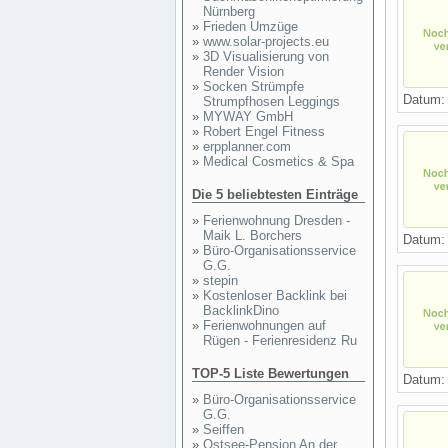
Nürnberg
»
Frieden Umzüge
»
www.solar-projects.eu
»
3D Visualisierung von
Render Vision
»
Socken Strümpfe
Datum
Strumpfhosen Leggings
»
MYWAY GmbH
»
Robert Engel Fitness
»
erpplanner.com
»
Medical Cosmetics & Spa
Die 5 beliebtesten Einträge
»
Ferienwohnung Dresden -
Maik L. Borchers
Datum
»
Büro-Organisationsservice
G.G.
»
stepin
»
Kostenloser Backlink bei
BacklinkDino
»
Ferienwohnungen auf
Rügen - Ferienresidenz Ru
TOP-5 Liste Bewertungen
Datum
»
Büro-Organisationsservice
G.G.
»
Seiffen
»
Ostsee-Pension An der