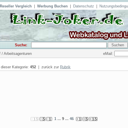
Reseller Vergleich
|
Werbung Buchen
|
Datenschutz
|
Nutzungsbeding
Suche:
eMail:
f / Arbeitsagenturen
n dieser Kategorie:
452
| zurück zur
Rubrik
1
... 9 ...
46