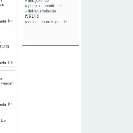
as
»
link-joker.de
 zu
»
phplinx-submitter.de
»
links-verteiler.de
NEU!!!
mehr
»
deine-seo-anzeigen.de
r
ratung
t ...
mehr
ma
o werden
mehr
 Bei