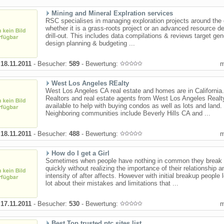
Mining and Mineral Explration services
RSC specialises in managing exploration projects around the
whether it is a grass-roots project or an advanced resource def
drill-out. This includes data compilations & reviews target gen
design planning & budgeting ...
:
18.11.2011
- Besucher:
589
- Bewertung:
West Los Angeles REalty
West Los Angeles CA real estate and homes are in California.
Realtors and real estate agents from West Los Angeles Realt
available to help with buying condos as well as lots and land.
Neighboring communities include Beverly Hills CA and ...
:
18.11.2011
- Besucher:
488
- Bewertung:
How do I get a Girl
Sometimes when people have nothing in common they break
quickly without realizing the importance of their relationship a
intensity of after affects. However with initial breakup people 
lot about their mistakes and limitations that ...
:
17.11.2011
- Besucher:
530
- Bewertung:
Best Top trusted ptc sites list