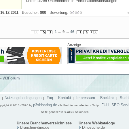
unterstützen Unternehmen in Personaldienstleistungen ...
:
16.12.2011
- Besucher:
900
- Bewertung:
1
... 9 ...
46
Anzeige
-
W3Forum
e
Nutzungsbedingungen
Faq
Kontakt
Impressum
Backlink
Such
|
|
|
|
|
|
p3xHosting.de
FULL SEO Serv
pyright © 2013 -2026 by
alle Rechte vorbehalten - Script:
Seite generiert in
0.4161
Sekunden
Unsere Branchenverzeichnisse
Unsere Webkataloge
Branchen-dino.de
Dinosuche.de