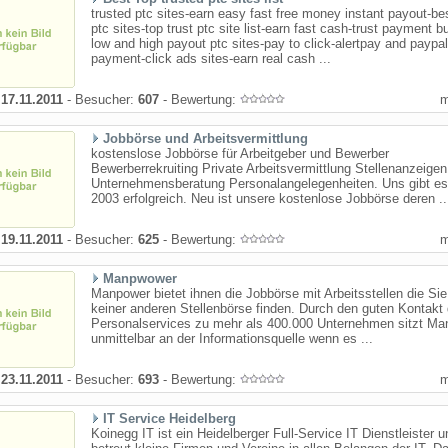
trusted ptc sites-earn easy fast free money instant payout-bes
ptc sites-top trust ptc site list-earn fast cash-trust payment b
low and high payout ptc sites-pay to click-alertpay and paypal
payment-click ads sites-earn real cash ...
:
17.11.2011
- Besucher:
607
- Bewertung:
Jobbörse und Arbeitsvermittlung
kostenslose Jobbörse für Arbeitgeber und Bewerber
Bewerberrekruiting Private Arbeitsvermittlung Stellenanzeigen
Unternehmensberatung Personalangelegenheiten. Uns gibt es
2003 erfolgreich. Neu ist unsere kostenlose Jobbörse deren ..
:
19.11.2011
- Besucher:
625
- Bewertung:
Manpwower
Manpower bietet ihnen die Jobbörse mit Arbeitsstellen die Sie
keiner anderen Stellenbörse finden. Durch den guten Kontakt
Personalservices zu mehr als 400.000 Unternehmen sitzt M
unmittelbar an der Informationsquelle wenn es ...
:
23.11.2011
- Besucher:
693
- Bewertung:
IT Service Heidelberg
Koinegg IT ist ein Heidelberger Full-Service IT Dienstleister u