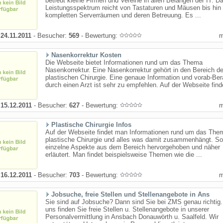
betreut kleine Firmen und Vereine in allen Belangen der IT. D
Leistungsspektrum reicht von Tastaturen und Mäusen bis hin
kompletten Serverräumen und deren Betreuung. Es ...
:
24.11.2011
- Besucher:
569
- Bewertung:
Nasenkorrektur Kosten
Die Webseite bietet Informationen rund um das Thema
Nasenkorrektur. Eine Nasenkorrektur gehört in den Bereich de
plastischen Chirurgie. Eine genaue Information und vorab-Be
durch einen Arzt ist sehr zu empfehlen. Auf der Webseite finde
:
15.12.2011
- Besucher:
627
- Bewertung:
Plastische Chirurgie Infos
Auf der Webseite findet man Informationen rund um das The
plastische Chirurgie und alles was damit zusammenhängt. S
einzelne Aspekte aus dem Bereich hervorgehoben und näher
erläutert. Man findet beispielsweise Themen wie die ...
:
16.12.2011
- Besucher:
703
- Bewertung:
Jobsuche, freie Stellen und Stellenangebote in Ans
Sie sind auf Jobsuche? Dann sind Sie bei ZMS genau richtig.
uns finden Sie freie Stellen u. Stellenangebote in unserer
Personalvermittlung in Ansbach Donauwörth u. Saalfeld. Wir