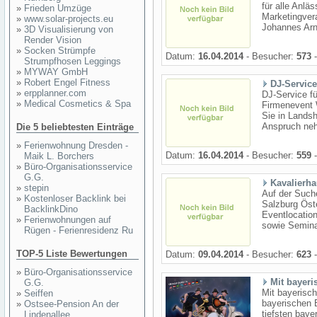
für alle Anlä
»
Frieden Umzüge
Marketingveran
»
www.solar-projects.eu
Johannes Arn
»
3D Visualisierung von
Render Vision
»
Socken Strümpfe
Datum:
16.04.2014
- Besucher:
573
-
Strumpfhosen Leggings
»
MYWAY GmbH
»
Robert Engel Fitness
DJ-Servic
»
erpplanner.com
DJ-Service fü
»
Medical Cosmetics & Spa
Firmenevent 
Sie in Lands
Anspruch neh
Die 5 beliebtesten Einträge
»
Ferienwohnung Dresden -
Datum:
16.04.2014
- Besucher:
559
-
Maik L. Borchers
»
Büro-Organisationsservice
G.G.
Kavalierh
»
stepin
Auf der Such
»
Kostenloser Backlink bei
Salzburg Öste
BacklinkDino
Eventlocatio
»
Ferienwohnungen auf
sowie Semina
Rügen - Ferienresidenz Ru
TOP-5 Liste Bewertungen
Datum:
09.04.2014
- Besucher:
623
-
»
Büro-Organisationsservice
Mit bayeri
G.G.
Mit bayerisch
»
Seiffen
bayerischen 
»
Ostsee-Pension An der
tiefsten bay
Lindenallee