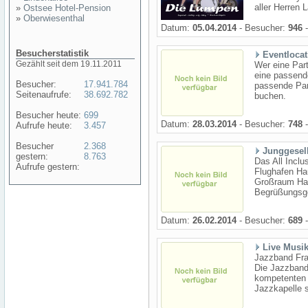
aller Herren 
»
Ostsee Hotel-Pension
»
Oberwiesenthal
Datum:
05.04.2014
- Besucher:
946
-
Besucherstatistik
Eventlocat
Gezählt seit dem 19.11.2011
Wer eine Part
eine passend
Besucher:
17.941.784
passende Par
Seitenaufrufe:
38.692.782
buchen.
Besucher heute:
699
Datum:
28.03.2014
- Besucher:
748
-
Aufrufe heute:
3.457
Besucher
2.368
Junggesel
gestern:
8.763
Das All Inclu
Aufrufe gestern:
Flughafen Ha
Großraum Hamb
Begrüßungsget
Datum:
26.02.2014
- Besucher:
689
-
Live Musik
Jazzband Fran
Die Jazzband 
kompetenten 
Jazzkapelle s