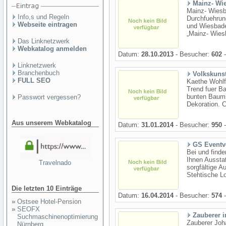
Mainz- Wi
Mainz- Wiesba
Info,s und Regeln
Durchfuehrun
Webseite eintragen
und Wiesbaden
„Mainz- Wiesb
Das Linknetzwerk
Webkatalog anmelden
Datum:
28.10.2013
- Besucher:
602
-
Linknetzwerk
Branchenbuch
Volkskunst
FULL SEO
Kaethe Wohlf
Trend fuer Ba
bunten Baums
Passwort vergessen?
Dekoration. 
Aus unserem Webkatalog
Datum:
31.01.2014
- Besucher:
950
-
GS Eventv
Bei und finde
Ihnen Ausstat
Travelnado
sorgfältige A
Stehtische L
Die letzten 10 Einträge
Datum:
16.04.2014
- Besucher:
574
-
»
Ostsee Hotel-Pension
»
SEOFX
Zauberer 
Suchmaschinenoptimierung
Zauberer Joh
Nürnberg