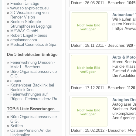
Datum: 26.03.2011 - Besucher:
1045
»
Frieden Umzüge
»
www.solar-projects.eu
»
3D Visualisierung von
Autoankauf T
Render Vision
Wir kaufen al
»
Socken Strümpfe
guten Konditi
Strumpfhosen Leggings
! https://www
»
MYWAY GmbH
»
Robert Engel Fitness
»
erpplanner.com
»
Medical Cosmetics & Spa
Datum: 19.11.2011 - Besucher:
920
-
Die 5 beliebtesten Einträge
Auto & Moto
Marco Berr is
»
Ferienwohnung Dresden -
Für die Klass
Maik L. Borchers
Zweirad Ausbi
»
Büro-Organisationsservice
Die Ausbildun
G.G.
»
stepin
»
Kostenloser Backlink bei
Datum: 17.12.2011 - Besucher:
1120
BacklinkDino
»
Ferienwohnungen auf
Rügen - Ferienresidenz Ru
Autoglas Dr
Autoglaser Dr
TOP-5 Liste Bewertungen
Sachsen. Bei
unkomplizier
»
Büro-Organisationsservice
Anruf genügt 
G.G.
»
Seiffen
»
Ostsee-Pension An der
Datum: 15.02.2012 - Besucher:
746
-
Lindenallee