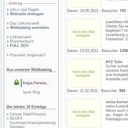
Info,s und Regeln
Datum: 19.05.2015 - Besucher:
743
-
Webseite eintragen
zuerilimo.c
Das Linknetzwerk
Gleiten Sie e
Webkatalog anmelden
begleiten? U
zuverlässig 
Linknetzwerk
Fototermin. G
Branchenbuch
FULL SEO
Datum: 23.03.2012 - Besucher:
1358
Passwort vergessen?
KFZ Teile
Sicher schnel
Aus unserem Webkatalog
unseres Auto
eine komplet
Autoteile und
Datum: 11.02.2011 - Besucher:
992
-
Sport Blog
swiss-kurier
swiss-kurierd
Die letzten 10 Einträge
fahren auch n
»
Ostsee Hotel-Pension
etc. fragen S
»
SEOFX
Feiertagszusc
Suchmaschinenoptimierung
Nürnberg