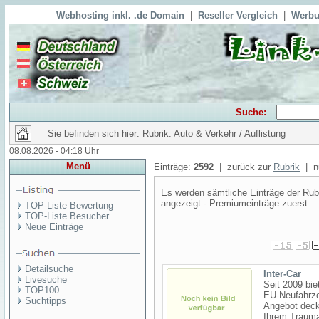
Webhosting inkl. .de Domain
|
Reseller Vergleich
|
Werbu
Suche:
Sie befinden sich hier: Rubrik: Auto & Verkehr / Auflistung
08.08.2026 - 04:18 Uhr
Menü
Einträge:
2592
| zurück zur
Rubrik
| nu
Es werden sämtliche Einträge der Rubr
angezeigt - Premiumeinträge zuerst.
TOP-Liste Bewertung
TOP-Liste Besucher
Neue Einträge
Detailsuche
Inter-Car
Livesuche
Seit 2009 bie
TOP100
EU-Neufahrze
Suchtipps
Angebot deck
Ihrem Traumau