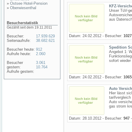
»
Ostsee Hotel-Pension
KFZ-Versich
»
Oberwiesenthal
Unser TüV-ge
Autoversicher
aus Datensch
Besucherstatistik
Gezählt seit dem 19.11.2011
Datum: 24.02.2012 - Besucher:
1027
Besucher:
17.939.629
Seitenaufrufe:
38.682.621
Spedition Sc
Besucher heute:
912
Angebot 1: Wi
Aufrufe heute:
2.060
Funktionslie
sofort wieder
Besucher
3.061
gestern:
10.764
Aufrufe gestern:
Datum: 24.02.2012 - Besucher:
1065
Auto Versic
Hier lässt si
tarifvergleich
Auto versiche
gas strom kre
Datum: 28.10.2012 - Besucher:
947
-