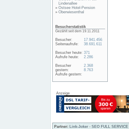
Lindenallee
»
Ostsee Hotel-Pension
»
Oberwiesenthal
Besucherstatistik
Gezählt seit dem 19.11.2011
Besucher:
17.941.456
Seitenaufrufe:
38.691.611
Besucher heute:
371
Aufrufe heute:
2.286
Besucher
2.368
gestern:
8.763
Aufrufe gestern:
Anzeige
Partner:
Link-Joker
-
SEO FULL SERVICE