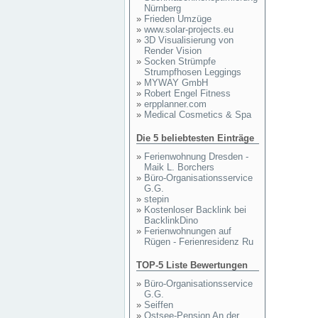
Nürnberg
»
Frieden Umzüge
»
www.solar-projects.eu
»
3D Visualisierung von
Render Vision
»
Socken Strümpfe
Strumpfhosen Leggings
»
MYWAY GmbH
»
Robert Engel Fitness
»
erpplanner.com
»
Medical Cosmetics & Spa
Die 5 beliebtesten Einträge
»
Ferienwohnung Dresden -
Maik L. Borchers
»
Büro-Organisationsservice
G.G.
»
stepin
»
Kostenloser Backlink bei
BacklinkDino
»
Ferienwohnungen auf
Rügen - Ferienresidenz Ru
TOP-5 Liste Bewertungen
»
Büro-Organisationsservice
G.G.
»
Seiffen
»
Ostsee-Pension An der