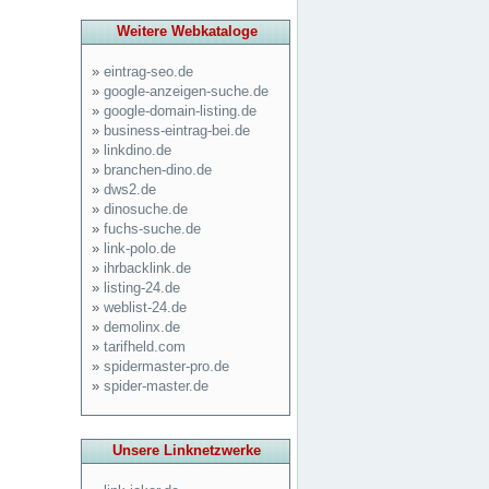
Weitere Webkataloge
»
eintrag-seo.de
»
google-anzeigen-suche.de
»
google-domain-listing.de
»
business-eintrag-bei.de
»
linkdino.de
»
branchen-dino.de
»
dws2.de
»
dinosuche.de
»
fuchs-suche.de
»
link-polo.de
»
ihrbacklink.de
»
listing-24.de
»
weblist-24.de
»
demolinx.de
»
tarifheld.com
»
spidermaster-pro.de
»
spider-master.de
Unsere Linknetzwerke