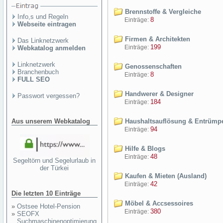
Brennstoffe & Vergleiche
Info,s und Regeln
8
Einträge:
Webseite eintragen
Firmen & Architekten
Das Linknetzwerk
199
Einträge:
Webkatalog anmelden
Linknetzwerk
Genossenschaften
Branchenbuch
8
Einträge:
FULL SEO
Handwerer & Designer
Passwort vergessen?
184
Einträge:
Aus unserem Webkatalog
Haushaltsauflösung & Entrümp
94
Einträge:
Hilfe & Blogs
48
Einträge:
Segeltörn und Segelurlaub in
der Türkei
Kaufen & Mieten (Ausland)
42
Einträge:
Die letzten 10 Einträge
Möbel & Accsessoires
»
Ostsee Hotel-Pension
380
Einträge:
»
SEOFX
Suchmaschinenoptimierung