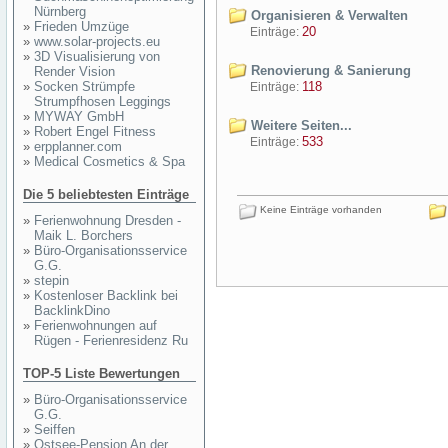
Nürnberg
Organisieren & Verwalten
»
Frieden Umzüge
20
Einträge:
»
www.solar-projects.eu
»
3D Visualisierung von
Renovierung & Sanierung
Render Vision
»
Socken Strümpfe
118
Einträge:
Strumpfhosen Leggings
»
MYWAY GmbH
Weitere Seiten...
»
Robert Engel Fitness
533
Einträge:
»
erpplanner.com
»
Medical Cosmetics & Spa
Die 5 beliebtesten Einträge
Keine Einträge vorhanden
»
Ferienwohnung Dresden -
Maik L. Borchers
»
Büro-Organisationsservice
G.G.
»
stepin
»
Kostenloser Backlink bei
BacklinkDino
»
Ferienwohnungen auf
Rügen - Ferienresidenz Ru
TOP-5 Liste Bewertungen
»
Büro-Organisationsservice
G.G.
»
Seiffen
»
Ostsee-Pension An der