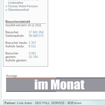
Lindenallee
»
Ostsee Hotel-Pension
»
Oberwiesenthal
Besucherstatistik
Gezählt seit dem 19.11.2011
Besucher:
17.941.054
Seitenaufrufe:
38.689.072
Besucher heute:
2.337
Aufrufe heute:
8.511
Besucher
3.061
gestern:
10.764
Aufrufe gestern:
Anzeige
Partner:
Link-Joker
-
SEO FULL SERVICE
-
W3Forum