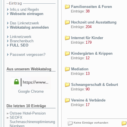
Familienseiten & Foren
Info,s und Regeln
38
Einträge:
Webseite eintragen
Hochzeit und Ausstattung
Das Linknetzwerk
204
Einträge:
Webkatalog anmelden
Linknetzwerk
Internet für Kinder
Branchenbuch
179
Einträge:
FULL SEO
Kindergärten & Krippen
Passwort vergessen?
12
Einträge:
Aus unserem Webkatalog
Mediation
13
Einträge:
Schwangerschaft & Geburt
90
Einträge:
Google Chrome
Vereine & Verbände
17
Einträge:
Die letzten 10 Einträge
»
Ostsee Hotel-Pension
»
SEOFX
Suchmaschinenoptimierung
Keine Einträge vorhanden
Nürnberg