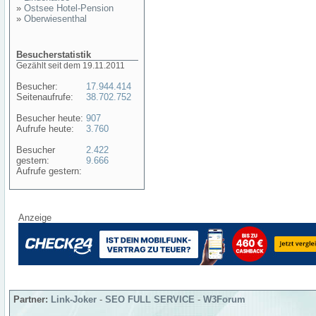
»
Ostsee Hotel-Pension
»
Oberwiesenthal
Besucherstatistik
Gezählt seit dem 19.11.2011
Besucher:
17.944.414
Seitenaufrufe:
38.702.752
Besucher heute:
907
Aufrufe heute:
3.760
Besucher
2.422
gestern:
9.666
Aufrufe gestern:
Anzeige
Partner:
Link-Joker
-
SEO FULL SERVICE
-
W3Forum