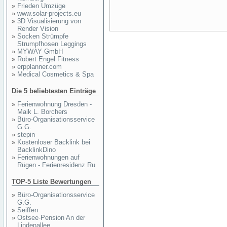
»
Frieden Umzüge
»
www.solar-projects.eu
»
3D Visualisierung von
Render Vision
»
Socken Strümpfe
Strumpfhosen Leggings
»
MYWAY GmbH
»
Robert Engel Fitness
»
erpplanner.com
»
Medical Cosmetics & Spa
Die 5 beliebtesten Einträge
»
Ferienwohnung Dresden -
Maik L. Borchers
»
Büro-Organisationsservice
G.G.
»
stepin
»
Kostenloser Backlink bei
BacklinkDino
»
Ferienwohnungen auf
Rügen - Ferienresidenz Ru
TOP-5 Liste Bewertungen
»
Büro-Organisationsservice
G.G.
»
Seiffen
»
Ostsee-Pension An der
Lindenallee