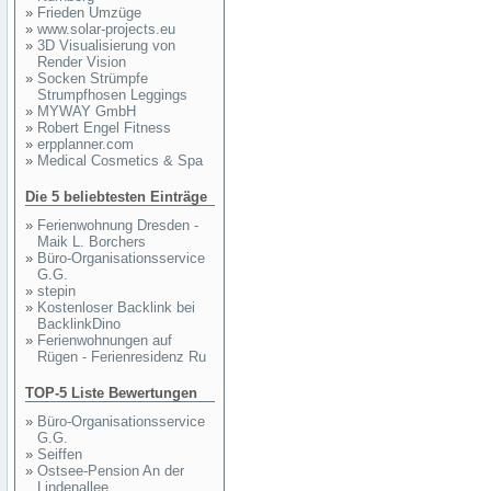
»
Frieden Umzüge
»
www.solar-projects.eu
»
3D Visualisierung von
Render Vision
»
Socken Strümpfe
Strumpfhosen Leggings
»
MYWAY GmbH
»
Robert Engel Fitness
»
erpplanner.com
»
Medical Cosmetics & Spa
Die 5 beliebtesten Einträge
»
Ferienwohnung Dresden -
Maik L. Borchers
»
Büro-Organisationsservice
G.G.
»
stepin
»
Kostenloser Backlink bei
BacklinkDino
»
Ferienwohnungen auf
Rügen - Ferienresidenz Ru
TOP-5 Liste Bewertungen
»
Büro-Organisationsservice
G.G.
»
Seiffen
»
Ostsee-Pension An der
Lindenallee