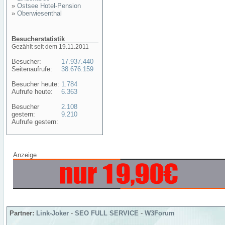
»
Ostsee Hotel-Pension
»
Oberwiesenthal
Besucherstatistik
Gezählt seit dem 19.11.2011
Besucher:
17.937.440
Seitenaufrufe:
38.676.159
Besucher heute:
1.784
Aufrufe heute:
6.363
Besucher
2.108
gestern:
9.210
Aufrufe gestern:
Anzeige
Partner:
Link-Joker
-
SEO FULL SERVICE
-
W3Forum