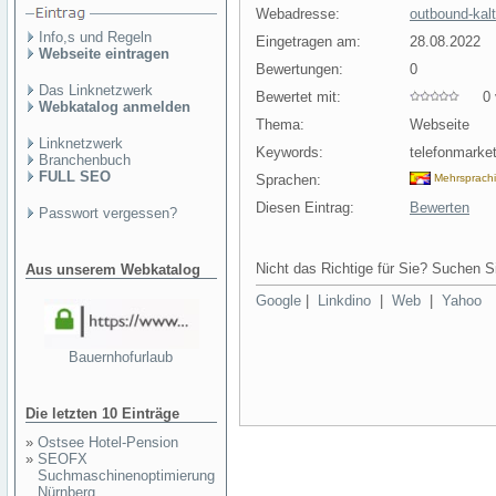
Webadresse:
outbound-kal
Info,s und Regeln
Eingetragen am:
28.08.2022
Webseite eintragen
Bewertungen:
0
Das Linknetzwerk
Bewertet mit:
0 v
Webkatalog anmelden
Thema:
Webseite
Linknetzwerk
Keywords:
telefonmarket
Branchenbuch
FULL SEO
Sprachen:
Mehrsprach
Diesen Eintrag:
Bewerten
Passwort vergessen?
Nicht das Richtige für Sie? Suchen Si
Aus unserem Webkatalog
Google
|
Linkdino
|
Web
|
Yahoo
Bauernhofurlaub
Die letzten 10 Einträge
»
Ostsee Hotel-Pension
»
SEOFX
Suchmaschinenoptimierung
Nürnberg