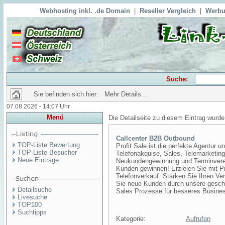
Webhosting inkl. .de Domain
|
Reseller Vergleich
|
Werbu
Suche:
Sie befinden sich hier: Mehr Details...
07.08.2026 - 14:07 Uhr
Menü
Die Detailseite zu diesem Eintrag wurde
Callcenter B2B Outbound
TOP-Liste Bewertung
Profit Sale ist die perfekte Agentur 
TOP-Liste Besucher
Telefonakquise, Sales, Telemarketing
Neue Einträge
Neukundengewinnung und Terminverei
Kunden gewinnen! Erzielen Sie mit P
Telefonverkauf. Stärken Sie Ihren Ve
Sie neue Kunden durch unsere geschu
Detailsuche
Sales Prozesse für besseres Busine
Livesuche
TOP100
Suchtipps
Kategorie:
Aufrufen