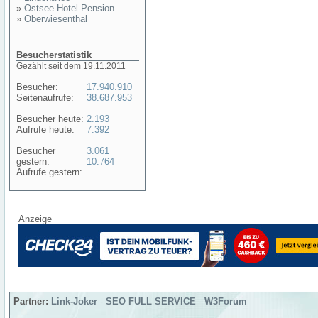
»
Ostsee Hotel-Pension
»
Oberwiesenthal
Besucherstatistik
Gezählt seit dem 19.11.2011
Besucher:
17.940.910
Seitenaufrufe:
38.687.953
Besucher heute:
2.193
Aufrufe heute:
7.392
Besucher
3.061
gestern:
10.764
Aufrufe gestern:
Anzeige
Partner:
Link-Joker
-
SEO FULL SERVICE
-
W3Forum