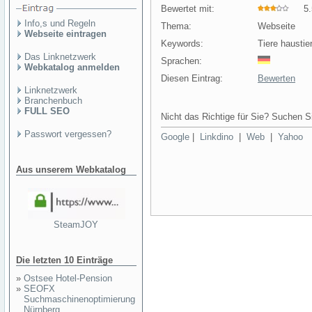
Bewertet mit:
5.5
Info,s und Regeln
Thema:
Webseite
Webseite eintragen
Keywords:
Tiere haustier
Das Linknetzwerk
Sprachen:
Webkatalog anmelden
Diesen Eintrag:
Bewerten
Linknetzwerk
Branchenbuch
FULL SEO
Nicht das Richtige für Sie? Suchen Si
Passwort vergessen?
Google
|
Linkdino
|
Web
|
Yahoo
Aus unserem Webkatalog
SteamJOY
Die letzten 10 Einträge
»
Ostsee Hotel-Pension
»
SEOFX
Suchmaschinenoptimierung
Nürnberg