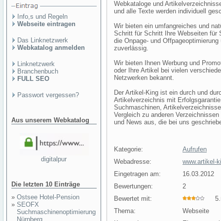
Webkataloge und Artikelverzeichniss
und alle Texte werden individuell ges
Info,s und Regeln
Webseite eintragen
Wir bieten ein umfangreiches und nat
Schritt für Schritt Ihre Webseiten f
Das Linknetzwerk
die Onpage- und Offpageoptimierung 
Webkatalog anmelden
zuverlässig.
Wir bieten Ihnen Werbung und Promot
Linknetzwerk
oder Ihre Artikel bei vielen verschi
Branchenbuch
Netzwerken bekannt.
FULL SEO
Der Artikel-King ist ein durch und du
Passwort vergessen?
Artikelverzeichnis mit Erfolgsgarant
Suchmaschinen, Artikelverzeichnisse 
Vergleich zu anderen Verzeichnissen e
Aus unserem Webkatalog
und News aus, die bei uns geschrieb
Kategorie:
Aufrufen
digitalpur
Webadresse:
www.artikel-k
Eingetragen am:
16.03.2012
Die letzten 10 Einträge
Bewertungen:
2
»
Ostsee Hotel-Pension
Bewertet mit:
5.5
»
SEOFX
Thema:
Webseite
Suchmaschinenoptimierung
Nürnberg