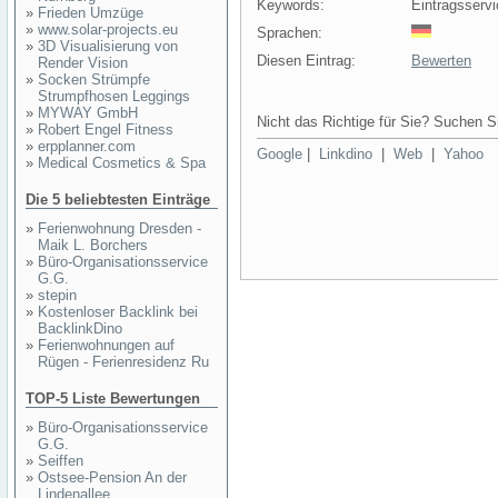
Keywords:
Eintragsservi
»
Frieden Umzüge
»
www.solar-projects.eu
Sprachen:
»
3D Visualisierung von
Diesen Eintrag:
Bewerten
Render Vision
»
Socken Strümpfe
Strumpfhosen Leggings
»
MYWAY GmbH
Nicht das Richtige für Sie? Suchen Si
»
Robert Engel Fitness
»
erpplanner.com
Google
|
Linkdino
|
Web
|
Yahoo
»
Medical Cosmetics & Spa
Die 5 beliebtesten Einträge
»
Ferienwohnung Dresden -
Maik L. Borchers
»
Büro-Organisationsservice
G.G.
»
stepin
»
Kostenloser Backlink bei
BacklinkDino
»
Ferienwohnungen auf
Rügen - Ferienresidenz Ru
TOP-5 Liste Bewertungen
»
Büro-Organisationsservice
G.G.
»
Seiffen
»
Ostsee-Pension An der
Lindenallee