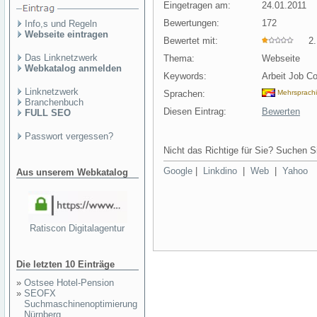
Eingetragen am:
24.01.2011
Bewertungen:
172
Info,s und Regeln
Webseite eintragen
Bewertet mit:
2.1
Das Linknetzwerk
Thema:
Webseite
Webkatalog anmelden
Keywords:
Arbeit Job 
Linknetzwerk
Sprachen:
Mehrsprach
Branchenbuch
Diesen Eintrag:
Bewerten
FULL SEO
Passwort vergessen?
Nicht das Richtige für Sie? Suchen Si
Google
|
Linkdino
|
Web
|
Yahoo
Aus unserem Webkatalog
Ratiscon Digitalagentur
Die letzten 10 Einträge
»
Ostsee Hotel-Pension
»
SEOFX
Suchmaschinenoptimierung
Nürnberg