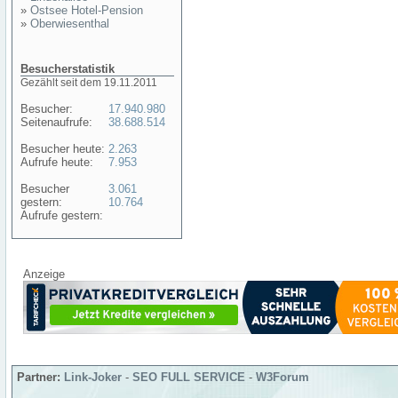
»
Ostsee Hotel-Pension
»
Oberwiesenthal
Besucherstatistik
Gezählt seit dem 19.11.2011
Besucher:
17.940.980
Seitenaufrufe:
38.688.514
Besucher heute:
2.263
Aufrufe heute:
7.953
Besucher
3.061
gestern:
10.764
Aufrufe gestern:
Anzeige
Partner:
Link-Joker
-
SEO FULL SERVICE
-
W3Forum