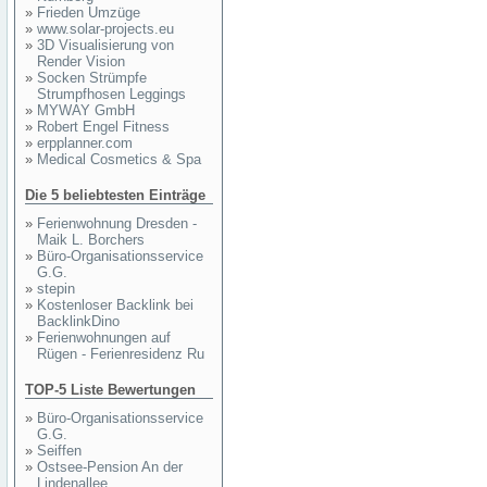
»
Frieden Umzüge
»
www.solar-projects.eu
»
3D Visualisierung von
Render Vision
»
Socken Strümpfe
Strumpfhosen Leggings
»
MYWAY GmbH
»
Robert Engel Fitness
»
erpplanner.com
»
Medical Cosmetics & Spa
Die 5 beliebtesten Einträge
»
Ferienwohnung Dresden -
Maik L. Borchers
»
Büro-Organisationsservice
G.G.
»
stepin
»
Kostenloser Backlink bei
BacklinkDino
»
Ferienwohnungen auf
Rügen - Ferienresidenz Ru
TOP-5 Liste Bewertungen
»
Büro-Organisationsservice
G.G.
»
Seiffen
»
Ostsee-Pension An der
Lindenallee