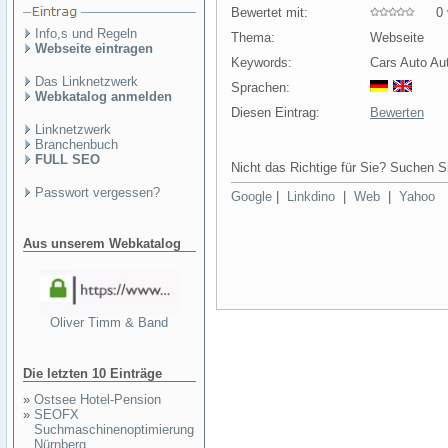
Bewertet mit:
0 v
Info,s und Regeln
Thema:
Webseite
Webseite eintragen
Keywords:
Cars Auto Au
Das Linknetzwerk
Sprachen:
Webkatalog anmelden
Diesen Eintrag:
Bewerten
Linknetzwerk
Branchenbuch
FULL SEO
Nicht das Richtige für Sie? Suchen Si
Passwort vergessen?
Google
|
Linkdino
|
Web
|
Yahoo
Aus unserem Webkatalog
Oliver Timm & Band
Die letzten 10 Einträge
»
Ostsee Hotel-Pension
»
SEOFX
Suchmaschinenoptimierung
Nürnberg