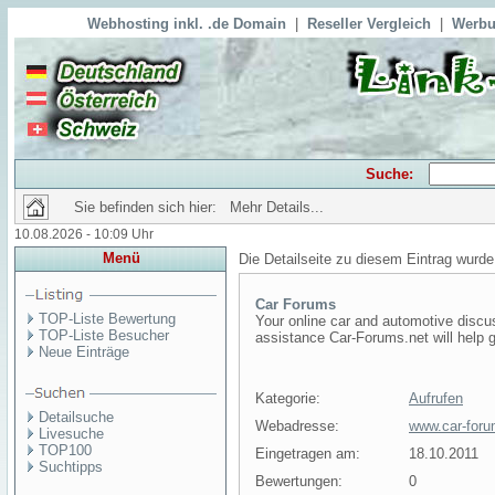
Webhosting inkl. .de Domain
|
Reseller Vergleich
|
Werbu
Suche:
Sie befinden sich hier: Mehr Details...
10.08.2026 - 10:09 Uhr
Menü
Die Detailseite zu diesem Eintrag wurde
Car Forums
TOP-Liste Bewertung
Your online car and automotive discus
TOP-Liste Besucher
assistance Car-Forums.net will help g
Neue Einträge
Kategorie:
Aufrufen
Detailsuche
Webadresse:
www.car-foru
Livesuche
TOP100
Eingetragen am:
18.10.2011
Suchtipps
Bewertungen:
0