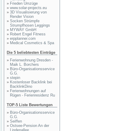
»
Frieden Umzüge
»
www.solar-projects.eu
»
3D Visualisierung von
Render Vision
»
Socken Strümpfe
Strumpfhosen Leggings
»
MYWAY GmbH
»
Robert Engel Fitness
»
erpplanner.com
»
Medical Cosmetics & Spa
Die 5 beliebtesten Einträge
»
Ferienwohnung Dresden -
Maik L. Borchers
»
Büro-Organisationsservice
G.G.
»
stepin
»
Kostenloser Backlink bei
BacklinkDino
»
Ferienwohnungen auf
Rügen - Ferienresidenz Ru
TOP-5 Liste Bewertungen
»
Büro-Organisationsservice
G.G.
»
Seiffen
»
Ostsee-Pension An der
Lindenallee