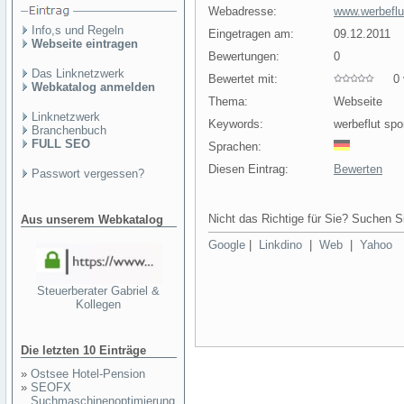
Webadresse:
www.werbeflu
Info,s und Regeln
Eingetragen am:
09.12.2011
Webseite eintragen
Bewertungen:
0
Das Linknetzwerk
Bewertet mit:
0 v
Webkatalog anmelden
Thema:
Webseite
Linknetzwerk
Keywords:
werbeflut sp
Branchenbuch
FULL SEO
Sprachen:
Diesen Eintrag:
Bewerten
Passwort vergessen?
Nicht das Richtige für Sie? Suchen Si
Aus unserem Webkatalog
Google
|
Linkdino
|
Web
|
Yahoo
Steuerberater Gabriel &
Kollegen
Die letzten 10 Einträge
»
Ostsee Hotel-Pension
»
SEOFX
Suchmaschinenoptimierung