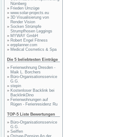
Nürnberg
»
Frieden Umzüge
»
www.solar-projects.eu
»
3D Visualisierung von
Render Vision
»
Socken Strümpfe
Strumpfhosen Leggings
»
MYWAY GmbH
»
Robert Engel Fitness
»
erpplanner.com
»
Medical Cosmetics & Spa
Die 5 beliebtesten Einträge
»
Ferienwohnung Dresden -
Maik L. Borchers
»
Büro-Organisationsservice
G.G.
»
stepin
»
Kostenloser Backlink bei
BacklinkDino
»
Ferienwohnungen auf
Rügen - Ferienresidenz Ru
TOP-5 Liste Bewertungen
»
Büro-Organisationsservice
G.G.
»
Seiffen
»
Ostsee-Pension An der