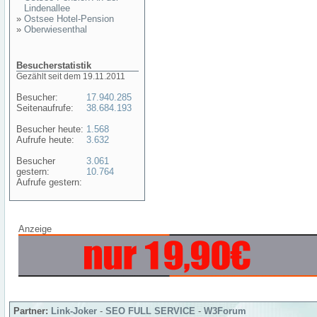
Lindenallee
»
Ostsee Hotel-Pension
»
Oberwiesenthal
Besucherstatistik
Gezählt seit dem 19.11.2011
Besucher:
17.940.285
Seitenaufrufe:
38.684.193
Besucher heute:
1.568
Aufrufe heute:
3.632
Besucher
3.061
gestern:
10.764
Aufrufe gestern:
Anzeige
Partner:
Link-Joker
-
SEO FULL SERVICE
-
W3Forum