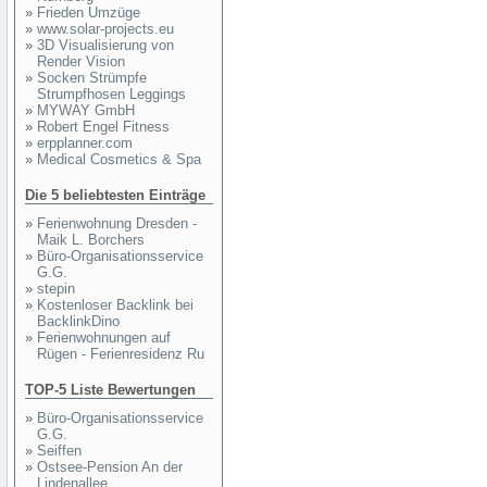
»
Frieden Umzüge
»
www.solar-projects.eu
»
3D Visualisierung von
Render Vision
»
Socken Strümpfe
Strumpfhosen Leggings
»
MYWAY GmbH
»
Robert Engel Fitness
»
erpplanner.com
»
Medical Cosmetics & Spa
Die 5 beliebtesten Einträge
»
Ferienwohnung Dresden -
Maik L. Borchers
»
Büro-Organisationsservice
G.G.
»
stepin
»
Kostenloser Backlink bei
BacklinkDino
»
Ferienwohnungen auf
Rügen - Ferienresidenz Ru
TOP-5 Liste Bewertungen
»
Büro-Organisationsservice
G.G.
»
Seiffen
»
Ostsee-Pension An der
Lindenallee