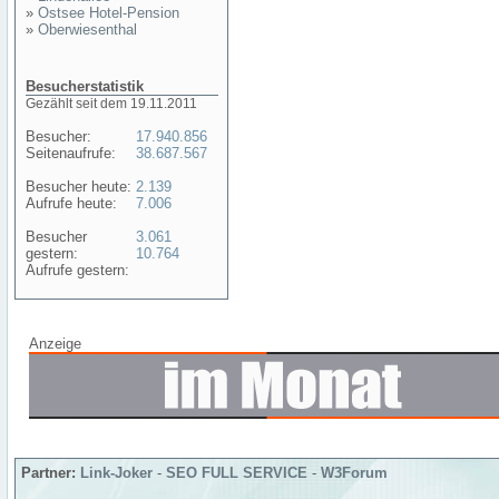
»
Ostsee Hotel-Pension
»
Oberwiesenthal
Besucherstatistik
Gezählt seit dem 19.11.2011
Besucher:
17.940.856
Seitenaufrufe:
38.687.567
Besucher heute:
2.139
Aufrufe heute:
7.006
Besucher
3.061
gestern:
10.764
Aufrufe gestern:
Anzeige
Partner:
Link-Joker
-
SEO FULL SERVICE
-
W3Forum