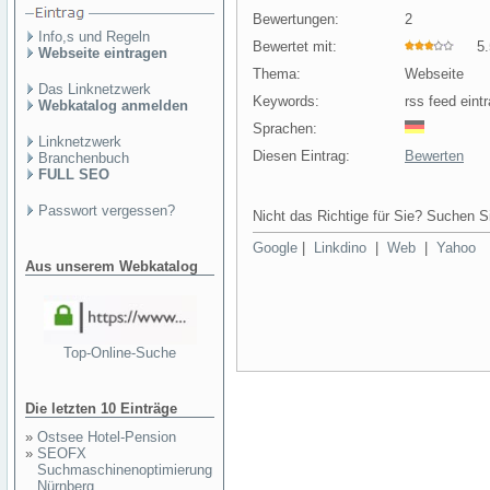
Bewertungen:
2
Info,s und Regeln
Bewertet mit:
5.5
Webseite eintragen
Thema:
Webseite
Das Linknetzwerk
Keywords:
rss feed eint
Webkatalog anmelden
Sprachen:
Linknetzwerk
Diesen Eintrag:
Bewerten
Branchenbuch
FULL SEO
Passwort vergessen?
Nicht das Richtige für Sie? Suchen Si
Google
|
Linkdino
|
Web
|
Yahoo
Aus unserem Webkatalog
Top-Online-Suche
Die letzten 10 Einträge
»
Ostsee Hotel-Pension
»
SEOFX
Suchmaschinenoptimierung
Nürnberg