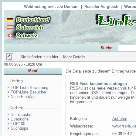
Webhosting inkl. .de Domain
|
Reseller Vergleich
|
Werbu
Suche:
Sie befinden sich hier: Mehr Details...
08.08.2026 - 18:28 Uhr
Menü
Die Detailseite zu diesem Eintrag wurde
RSS Feed kostenlos eintragen
TOP-Liste Bewertung
RSS4u ist das neue Verzeichnis für 
TOP-Liste Besucher
und seinen RSS - Feed eintragen. Di
Neue Einträge
kinderleicht und dauert nur wenige M
ist garantiert.
Detailsuche
Kategorie:
Aufrufen
Livesuche
TOP100
Webadresse:
www.rss4u.d
Suchtipps
Eingetragen am:
06.09.2012