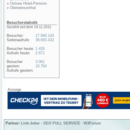
»
Ostsee Hotel-Pension
»
Oberwiesenthal
Besucherstatistik
Gezählt seit dem 19.11.2011
Besucher:
17.940.143
Seitenaufrufe:
38.683.432
Besucher heute:
1.426
Aufrufe heute:
2.871
Besucher
3.061
gestern:
10.764
Aufrufe gestern:
Anzeige
Partner:
Link-Joker
-
SEO FULL SERVICE
-
W3Forum