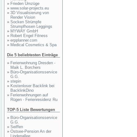
»
Frieden Umzüge
»
www.solar-projects.eu
»
3D Visualisierung von
Render Vision
»
Socken Strümpfe
Strumpfhosen Leggings
»
MYWAY GmbH
»
Robert Engel Fitness
»
erpplanner.com
»
Medical Cosmetics & Spa
Die 5 beliebtesten Einträge
»
Ferienwohnung Dresden -
Maik L. Borchers
»
Büro-Organisationsservice
G.G.
»
stepin
»
Kostenloser Backlink bei
BacklinkDino
»
Ferienwohnungen auf
Rügen - Ferienresidenz Ru
TOP-5 Liste Bewertungen
»
Büro-Organisationsservice
G.G.
»
Seiffen
»
Ostsee-Pension An der
Lindenallee