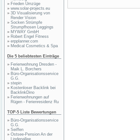
»
Frieden Umzüge
»
www.solar-projects.eu
»
3D Visualisierung von
Render Vision
»
Socken Strümpfe
Strumpfhosen Leggings
»
MYWAY GmbH
»
Robert Engel Fitness
»
erpplanner.com
»
Medical Cosmetics & Spa
Die 5 beliebtesten Einträge
»
Ferienwohnung Dresden -
Maik L. Borchers
»
Büro-Organisationsservice
G.G.
»
stepin
»
Kostenloser Backlink bei
BacklinkDino
»
Ferienwohnungen auf
Rügen - Ferienresidenz Ru
TOP-5 Liste Bewertungen
»
Büro-Organisationsservice
G.G.
»
Seiffen
»
Ostsee-Pension An der
Lindenallee