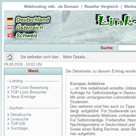
Webhosting inkl. .de Domain
|
Reseller Vergleich
|
Werbu
Suche:
Sie befinden sich hier: Mehr Details...
09.08.2026 - 10:01 Uhr
Menü
Die Detailseite zu diesem Eintrag wurde
Europas Jobbörse
TOP-Liste Bewertung
...
ist Ihre redaktionell erstellte Jobb
TOP-Liste Besucher
Aufträge für Selbstständige in Deutsc
Neue Einträge
Mit einer umfangreichen Lehrstellenb
Studenten.
Des weiteren sind hier auch zu Tipps
dergl. aufgeführt. Für Studierende u
Detailsuche
empfehlenswerte Websites vorhande
Livesuche
Für Selbstständige, Freiberufler, Ha
TOP100
Nachfolgemärkte in Deutschland und w
Suchtipps
Sowie einen Bafög Rechner, einen B
hier aufgeführt.