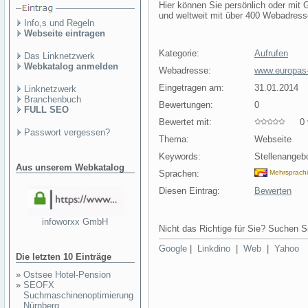
Hier können Sie persönlich oder mit 
und weltweit mit über 400 Webadress
Info,s und Regeln
Webseite eintragen
Kategorie:
Aufrufen
Das Linknetzwerk
Webkatalog anmelden
Webadresse:
www.europas
Eingetragen am:
31.01.2014
Linknetzwerk
Branchenbuch
Bewertungen:
0
FULL SEO
Bewertet mit:
0 v
Passwort vergessen?
Thema:
Webseite
Keywords:
Stellenangebo
Aus unserem Webkatalog
Sprachen:
Mehrsprach
Diesen Eintrag:
Bewerten
infoworxx GmbH
Nicht das Richtige für Sie? Suchen Si
Google
|
Linkdino
|
Web
|
Yahoo
Die letzten 10 Einträge
»
Ostsee Hotel-Pension
»
SEOFX
Suchmaschinenoptimierung
Nürnberg