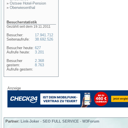
»
Ostsee Hotel-Pension
»
Oberwiesenthal
Besucherstatistik
Gezählt seit dem 19.11.2011
Besucher:
17.941.712
Seitenaufrufe:
38.692.526
Besucher heute:
627
Aufrufe heute:
3.201
Besucher
2.368
gestern:
8.763
Aufrufe gestern:
Anzeige
Partner:
Link-Joker
-
SEO FULL SERVICE
-
W3Forum